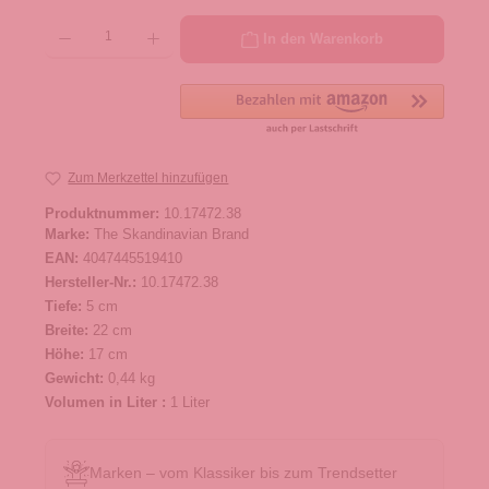
Produkt Anzahl: Gib den gewünschten Wert ein oder benutze die Schaltflächen um die 
In den Warenkorb
Zum Merkzettel hinzufügen
Produktnummer:
10.17472.38
Marke:
The Skandinavian Brand
EAN:
4047445519410
Hersteller-Nr.:
10.17472.38
Tiefe:
5 cm
Breite:
22 cm
Höhe:
17 cm
Gewicht:
0,44 kg
Volumen in Liter :
1 Liter
Marken – vom Klassiker bis zum Trendsetter