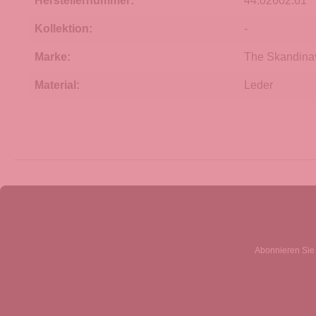
Herstellernummer:
44.02602.61
Kollektion:
-
Marke:
The Skandina
Material:
Leder
Abonnieren Sie 