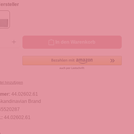
rsteller
ib den gewünschten Wert ein oder benutze die Schaltflächen um die Anzahl zu er
In den Warenkorb
tel hinzufügen
mer:
44.02602.61
kandinavian Brand
45520287
.:
44.02602.61
m