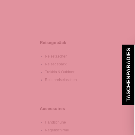
Reisegepäck
TASCHENPARADIES
Reisetaschen
Reisegepäck
Trekkin & Outdoor
Rollenreisetaschen
Accessoires
Handschuhe
Regenschirme