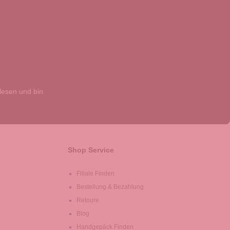
esen und bin
Shop Service
Filiale Finden
Bestellung & Bezahlung
Retoure
Blog
Handgepäck Finden