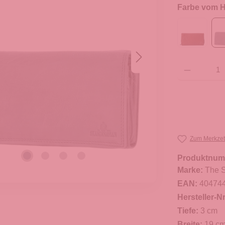
Farbe vom He
Produkt Anzahl: G
Zum Merkzet
Produktnum
Marke:
The S
EAN:
40474
Hersteller-Nr
Tiefe:
3 cm
Breite:
19 c