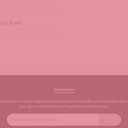
vian Brand
Newsletter
jetzt einfach unseren regelmäßig erscheinenden Newsletter und Sie werden stets 
sein, über neue Produkte und Angebote informiert werden.
E-
Mail-
Adresse*