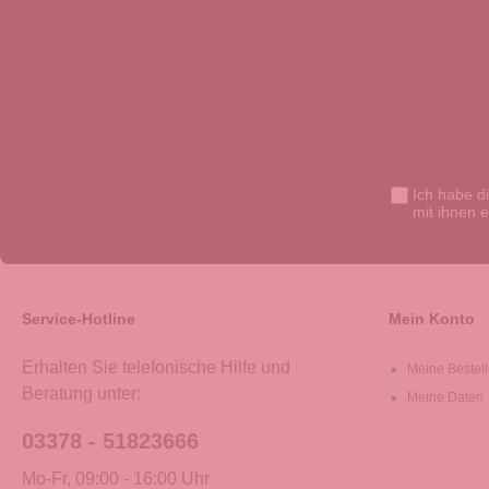
Ich habe d
mit ihnen 
Service-Hotline
Mein Konto
Erhalten Sie telefonische Hilfe und
Meine Bestel
Beratung unter:
Meine Daten
03378 - 51823666
Mo-Fr, 09:00 - 16:00 Uhr