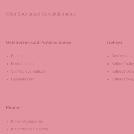
Oder über unser
Kontaktformular
.
Geldbörsen und Portemonnaies
Trolleys
Börsen
Businesstroll
Herrenbörsen
Koffer / Trolle
SlimWallet/Kreditkart
Koffer&Trolle
Damenbörsen
Koffer&Trolle
Kinder
Kinder-Accessoires
Kindertaschen & Koffer