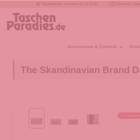
Kostenloser Versand ab 20 EUR
Schnelle Liefe
e springen
Zur Hauptnavigation springen
Accessoires & Zubehör
Kind
The Skandinavian Brand D
17 € gespart