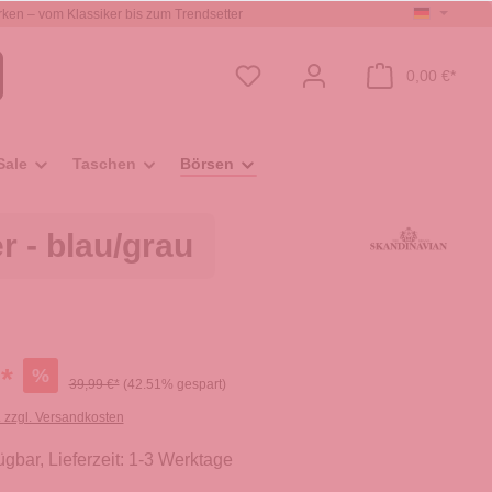
ken – vom Klassiker bis zum Trendsetter
0,00 €*
Sale
Taschen
Börsen
 - blau/grau
*
%
39,99 €*
(42.51% gespart)
. zzgl. Versandkosten
ügbar, Lieferzeit: 1-3 Werktage