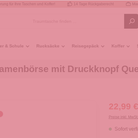
rung für Ihre Taschen und Koffer!
14 Tage Rückgaberecht
Mar
er & Schule
Rucksäcke
Reisegepäck
Koffer
amenbörse mit Druckknopf Quer
22,99 €
Preise inkl. MwSt
Sofort verf