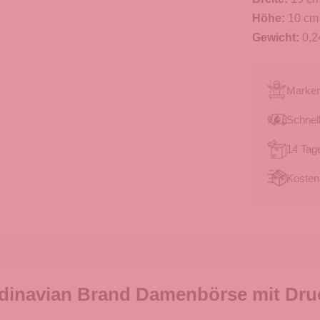
Höhe:
10 cm
Gewicht:
0,2
Marken
Schnell
14 Tag
Kosten
dinavian Brand Damenbörse mit Druc