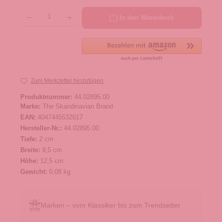
Produkt Anzahl: Gib den gewünschten Wert ein oder benutze die Schaltflächen um die 
In den Warenkorb
Zum Merkzettel hinzufügen
Produktnummer:
44.02895.00
Marke:
The Skandinavian Brand
EAN:
4047445532617
Hersteller-Nr.:
44.02895.00
Tiefe:
2 cm
Breite:
9,5 cm
Höhe:
12,5 cm
Gewicht:
0,08 kg
Marken – vom Klassiker bis zum Trendsetter