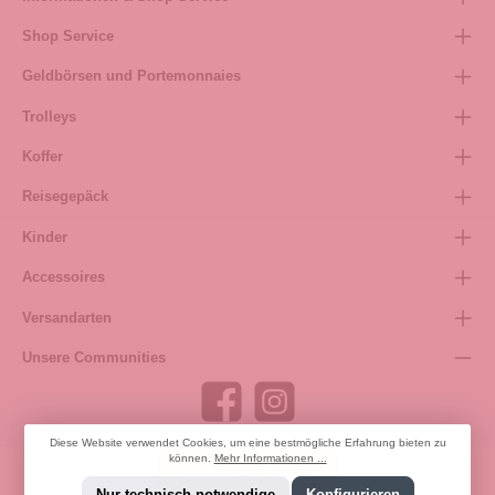
Shop Service
Geldbörsen und Portemonnaies
Trolleys
Koffer
Reisegepäck
Kinder
Accessoires
Versandarten
Unsere Communities
Diese Website verwendet Cookies, um eine bestmögliche Erfahrung bieten zu
können.
Mehr Informationen ...
Bestellung widerrufen
Nur technisch notwendige
Konfigurieren