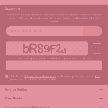
Newsletter
Abonnieren Sie jetzt einfach unseren regelmäßig erscheinenden Newsletter und Sie
werden stets unter den Ersten sein, über neue Produkte und Angebote informiert
werden.
E-
Mail-
Adresse*
Um weiterzugehen, geben Sie die oben abgebildeten Zeichen ein*
Ich habe die
Datenschutzbestimmungen
zur Kenntnis genommen und die
AGB
gelesen und bin mit ihnen einverstanden.
Service-Hotline
Mein Konto
Informationen & Shop Service