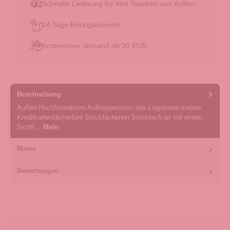
Schnelle Lieferung für Ihre Taschen und Koffer!
14 Tage Rückgaberecht
Kostenloser Versand ab 20 EUR
Beschreibung
Außen:Hochformatzum Aufklappenvorn das LogoInnen:sieben
Kreditkartenfächerfünf Steckfächerein Steckfach ist mit einem
Sichtf…
Mehr
Marke
Bewertungen