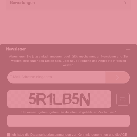
Bewertungen
Newsletter
Abonnieren Sie jetzt einfach unseren regelmäßig erscheinenden Newsletter und Sie
werden stets unter den Ersten sein, über neue Produkte und Angebote informiert
werden.
E-
Mail-
Adresse*
Um weiterzugehen, geben Sie die oben abgebildeten Zeichen ein*
Ich habe die
Datenschutzbestimmungen
zur Kenntnis genommen und die
AGB