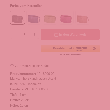
Farbe vom Hersteller
Produkt Anzahl: Gib den gewünschten Wert ein oder benutze die Schaltflächen um die 
In den Warenkorb
Zum Merkzettel hinzufügen
Produktnummer:
10.18006.00
Marke:
The Skandinavian Brand
EAN:
4047445530286
Hersteller-Nr.:
10.18006.00
Tiefe:
4 cm
Breite:
28 cm
Höhe:
19 cm