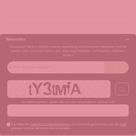
Newsletter
Abonnieren Sie jetzt einfach unseren regelmäßig erscheinenden Newsletter und Sie
werden stets unter den Ersten sein, über neue Produkte und Angebote informiert
werden.
E-
Mail-
Adresse*
Um weiterzugehen, geben Sie die oben abgebildeten Zeichen ein*
Ich habe die
Datenschutzbestimmungen
zur Kenntnis genommen und die
AGB
gelesen und bin mit ihnen einverstanden.