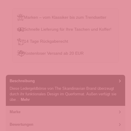
Marken – vom Klassiker bis zum Trendsetter
Schnelle Lieferung für Ihre Taschen und Koffer!
14 Tage Rückgaberecht
Kostenloser Versand ab 20 EUR
Beschreibung
Diese Ledergeldbörse von The Skandinavian Brand überzeugt
durch ihr funktionales Design im Querformat. Außen verfügt sie
übe…
Mehr
Marke
Bewertungen