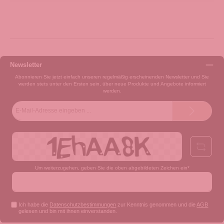
Newsletter
Abonnieren Sie jetzt einfach unseren regelmäßig erscheinenden Newsletter und Sie
werden stets unter den Ersten sein, über neue Produkte und Angebote informiert
werden.
E-
Mail-
Adresse*
Um weiterzugehen, geben Sie die oben abgebildeten Zeichen ein*
Ich habe die
Datenschutzbestimmungen
zur Kenntnis genommen und die
AGB
gelesen und bin mit ihnen einverstanden.