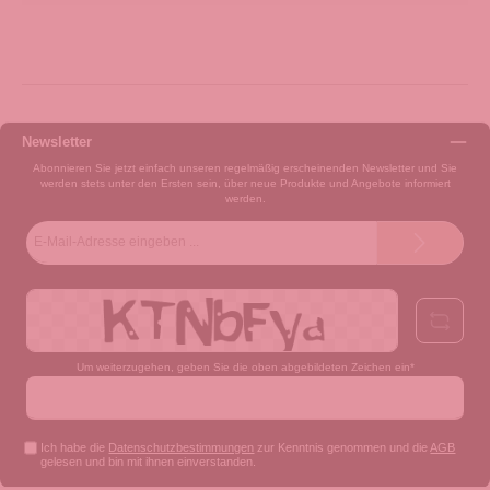
Newsletter
Abonnieren Sie jetzt einfach unseren regelmäßig erscheinenden Newsletter und Sie
werden stets unter den Ersten sein, über neue Produkte und Angebote informiert
werden.
E-
Mail-
Adresse*
Um weiterzugehen, geben Sie die oben abgebildeten Zeichen ein*
Ich habe die
Datenschutzbestimmungen
zur Kenntnis genommen und die
AGB
gelesen und bin mit ihnen einverstanden.