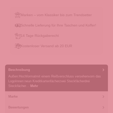
Marken – vom Klassiker bis zum Trendsetter
Schnelle Lieferung für Ihre Taschen und Koffer!
14 Tage Rückgaberecht
Kostenloser Versand ab 20 EUR
Beschreibung
Außen:Hochformatmit einem Reißverschluss versehenvorn das
LogoInnen:neun Kreditkartenfächerzwei Steckfächerdrei
Steckfächer…
Mehr
Marke
Bewertungen