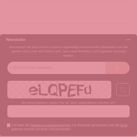
Newsletter
Abonnieren Sie jetzt einfach unseren regelmäßig erscheinenden Newsletter und Sie
werden stets unter den Ersten sein, über neue Produkte und Angebote informiert
werden.
E-
Mail-
Adresse*
Um weiterzugehen, geben Sie die oben abgebildeten Zeichen ein*
Ich habe die
Datenschutzbestimmungen
zur Kenntnis genommen und die
AGB
gelesen und bin mit ihnen einverstanden.