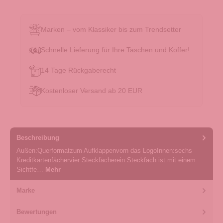
Marken – vom Klassiker bis zum Trendsetter
Schnelle Lieferung für Ihre Taschen und Koffer!
14 Tage Rückgaberecht
Kostenloser Versand ab 20 EUR
Beschreibung
Außen:Querformatzum Aufklappenvorn das LogoInnen:sechs
Kreditkartenfächervier Steckfächerein Steckfach ist mit einem
Sichtfe…
Mehr
Marke
Bewertungen