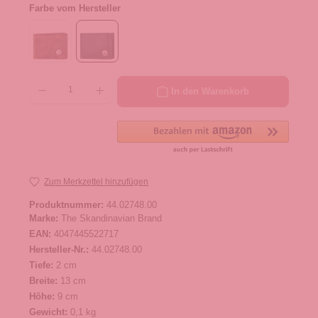
Farbe vom Hersteller
Produkt Anzahl: Gib den gewünschten Wert ein oder benutze die Schaltflächen um die 
In den Warenkorb
Zum Merkzettel hinzufügen
Produktnummer:
44.02748.00
Marke:
The Skandinavian Brand
EAN:
4047445522717
Hersteller-Nr.:
44.02748.00
Tiefe:
2 cm
Breite:
13 cm
Höhe:
9 cm
Gewicht:
0,1 kg