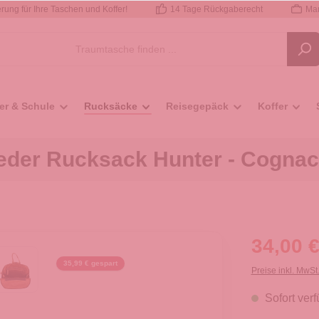
rung für Ihre Taschen und Koffer!
14 Tage Rückgaberecht
Mar
er & Schule
Rucksäcke
Reisegepäck
Koffer
eder Rucksack Hunter - Cognac
34,00 €
35,99 € gespart
Preise inkl. MwSt
Sofort verf