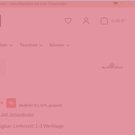
ken – vom Klassiker bis zum Trendsetter
0,00 €*
Sale
Taschen
Börsen
*
%
69,99 €*
(51.42% gespart)
. zzgl. Versandkosten
ügbar, Lieferzeit: 1-3 Werktage