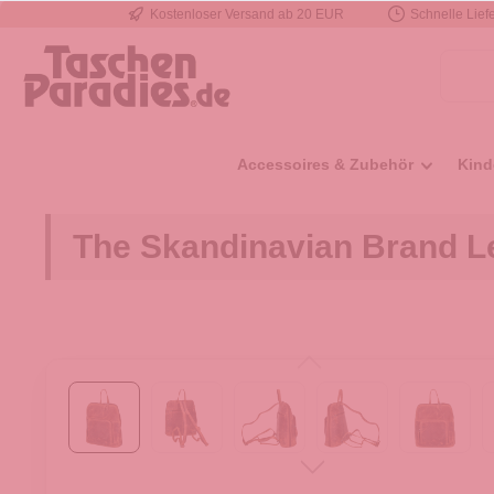
Kostenloser Versand ab 20 EUR
Schnelle Liefe
e springen
Zur Hauptnavigation springen
Accessoires & Zubehör
Kind
The Skandinavian Brand L