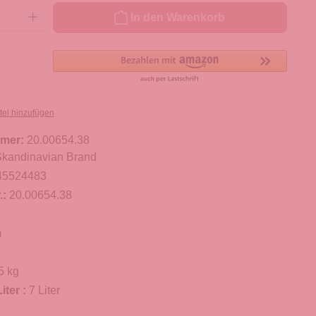
ib den gewünschten Wert ein oder benutze die Schaltflächen um die Anzahl zu er
In den Warenkorb
tel hinzufügen
mer:
20.00654.38
kandinavian Brand
45524483
.:
20.00654.38
m
5 kg
iter :
7 Liter