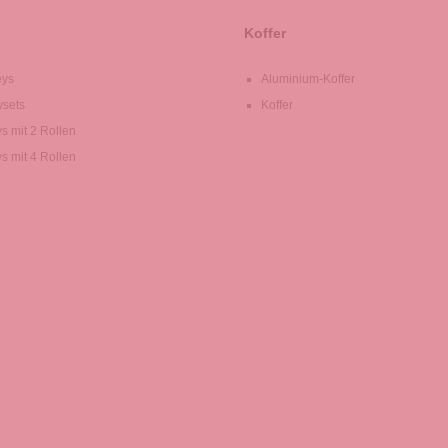
Koffer
eys
Aluminium-Koffer
ysets
Koffer
ys mit 2 Rollen
ys mit 4 Rollen