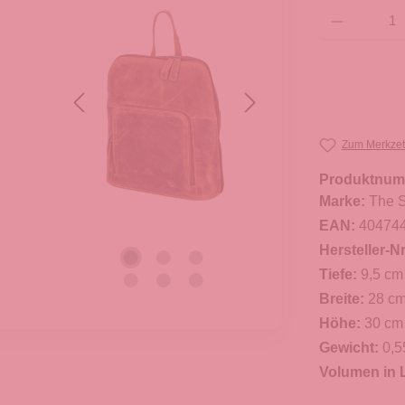
Produkt Anzahl: G
Zum Merkzet
Produktnum
Marke:
The S
EAN:
40474
Hersteller-Nr
Tiefe:
9,5 cm
Breite:
28 c
Höhe:
30 cm
Gewicht:
0,5
Volumen in L