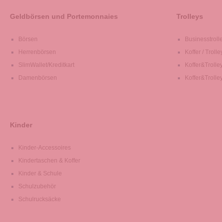
Geldbörsen und Portemonnaies
Trolleys
Börsen
Businesstroll
Herrenbörsen
Koffer / Trolle
SlimWallet/Kreditkart
Koffer&Trolle
Damenbörsen
Koffer&Trolle
Kinder
Kinder-Accessoires
Kindertaschen & Koffer
Kinder & Schule
Schulzubehör
Schulrucksäcke