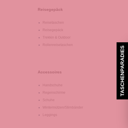
Reisegepäck
Reisetaschen
Reisegepäck
Trekkin & Outdoor
Rollenreisetaschen
TASCHENPARADIES
Accessoires
Handschuhe
Regenschirme
Schuhe
Wintermützen/Stirnbänder
Leggings