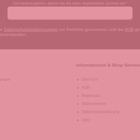
Um weiterzugehen, geben Sie die oben abgebildeten Zeichen ein*
ie
Datenschutzbestimmungen
zur Kenntnis genommen und die
AGB
gel
einverstanden.
Informationen & Shop Service
lungen
Über Uns
AGB
Impressum
Widerrufsrecht
Datenschutzerklärung
Jobs