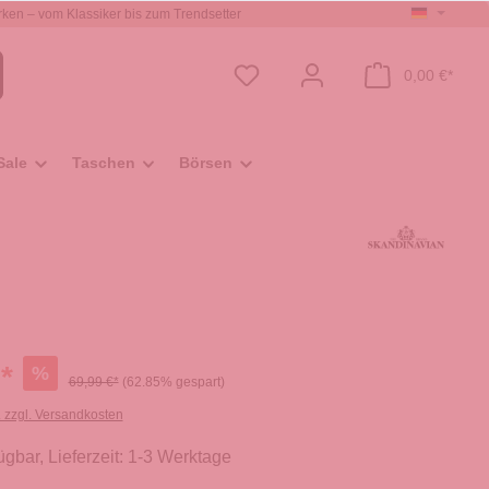
ken – vom Klassiker bis zum Trendsetter
0,00 €*
Sale
Taschen
Börsen
*
%
69,99 €*
(62.85% gespart)
. zzgl. Versandkosten
ügbar, Lieferzeit: 1-3 Werktage