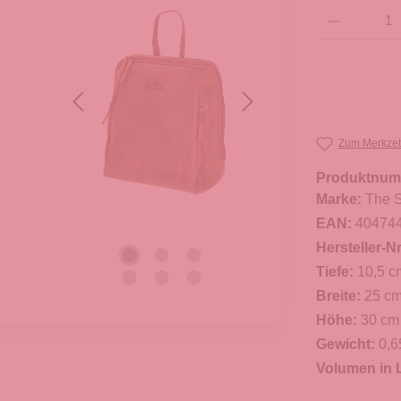
Produkt Anzahl: G
Zum Merkzet
Produktnum
Marke:
The S
EAN:
40474
Hersteller-Nr
Tiefe:
10,5 c
Breite:
25 c
Höhe:
30 cm
Gewicht:
0,6
Volumen in L