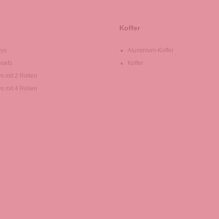
Koffer
eys
Aluminium-Koffer
ysets
Koffer
ys mit 2 Rollen
ys mit 4 Rollen