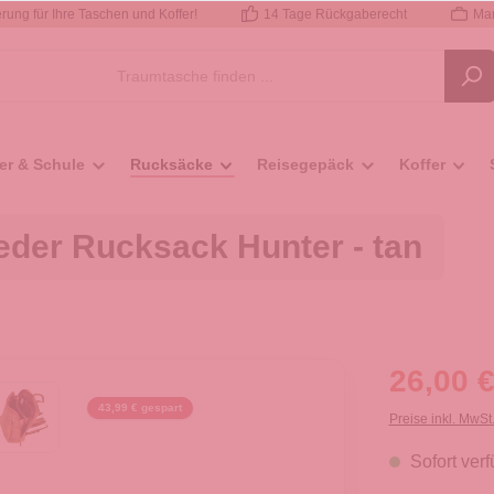
rung für Ihre Taschen und Koffer!
14 Tage Rückgaberecht
Mar
er & Schule
Rucksäcke
Reisegepäck
Koffer
eder Rucksack Hunter - tan
26,00 €
43,99 € gespart
Preise inkl. MwSt
Sofort verf