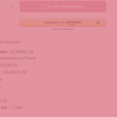
ib den gewünschten Wert ein oder benutze die Schaltflächen um die Anzahl zu er
In den Warenkorb
tel hinzufügen
mer:
20.00663.38
kandinavian Brand
45526456
.:
20.00663.38
m
m
5 kg
iter :
7 Liter