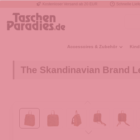
Kostenloser Versand ab 20 EUR
Schnelle Liefe
e springen
Zur Hauptnavigation springen
Accessoires & Zubehör
Kind
The Skandinavian Brand L