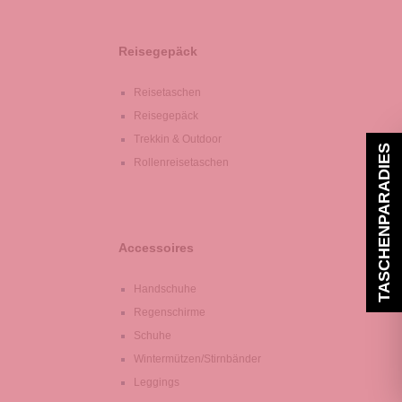
Reisegepäck
Reisetaschen
Reisegepäck
Trekkin & Outdoor
TASCHENPARADIES
Rollenreisetaschen
Accessoires
Handschuhe
Regenschirme
Schuhe
Wintermützen/Stirnbänder
Leggings