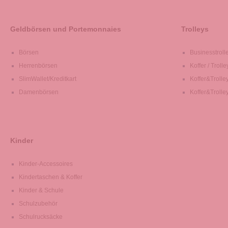
Geldbörsen und Portemonnaies
Trolleys
Börsen
Businesstroll
Herrenbörsen
Koffer / Trolle
SlimWallet/Kreditkart
Koffer&Trolle
Damenbörsen
Koffer&Trolle
Kinder
Kinder-Accessoires
Kindertaschen & Koffer
Kinder & Schule
Schulzubehör
Schulrucksäcke