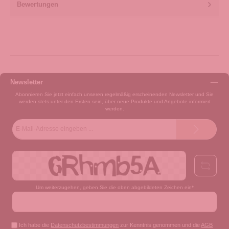
Bewertungen
Newsletter
Abonnieren Sie jetzt einfach unseren regelmäßig erscheinenden Newsletter und Sie
werden stets unter den Ersten sein, über neue Produkte und Angebote informiert
werden.
E-
Mail-
Adresse*
Um weiterzugehen, geben Sie die oben abgebildeten Zeichen ein*
Ich habe die
Datenschutzbestimmungen
zur Kenntnis genommen und die
AGB