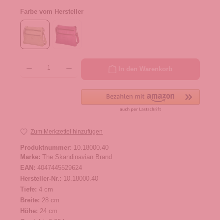
Farbe vom Hersteller
Produkt Anzahl: Gib den gewünschten Wert ein oder benutze die Schaltflächen um die 
In den Warenkorb
Zum Merkzettel hinzufügen
Produktnummer:
10.18000.40
Marke:
The Skandinavian Brand
EAN:
4047445529624
Hersteller-Nr.:
10.18000.40
Tiefe:
4 cm
Breite:
28 cm
Höhe:
24 cm