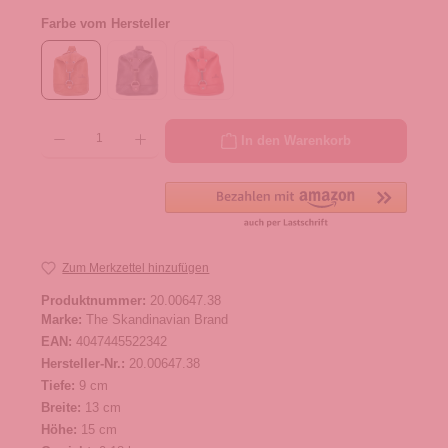
Farbe vom Hersteller
Produkt Anzahl: Gib den gewünschten Wert ein oder benutze die Schaltflächen um die 
In den Warenkorb
Zum Merkzettel hinzufügen
Produktnummer:
20.00647.38
Marke:
The Skandinavian Brand
EAN:
4047445522342
Hersteller-Nr.:
20.00647.38
Tiefe:
9 cm
Breite:
13 cm
Höhe:
15 cm