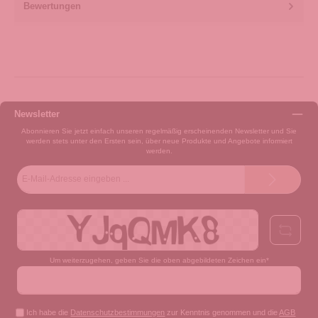
Bewertungen
Newsletter
Abonnieren Sie jetzt einfach unseren regelmäßig erscheinenden Newsletter und Sie
werden stets unter den Ersten sein, über neue Produkte und Angebote informiert
werden.
E-
Mail-
Adresse*
Um weiterzugehen, geben Sie die oben abgebildeten Zeichen ein*
Ich habe die
Datenschutzbestimmungen
zur Kenntnis genommen und die
AGB