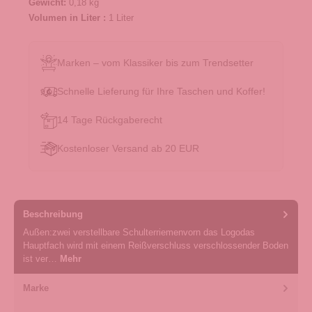
Gewicht:
0,18 kg
Volumen in Liter :
1 Liter
Marken – vom Klassiker bis zum Trendsetter
Schnelle Lieferung für Ihre Taschen und Koffer!
14 Tage Rückgaberecht
Kostenloser Versand ab 20 EUR
Beschreibung
Außen:zwei verstellbare Schulterriemenvorn das Logodas
Hauptfach wird mit einem Reißverschluss verschlossender Boden
ist ver…
Mehr
Marke