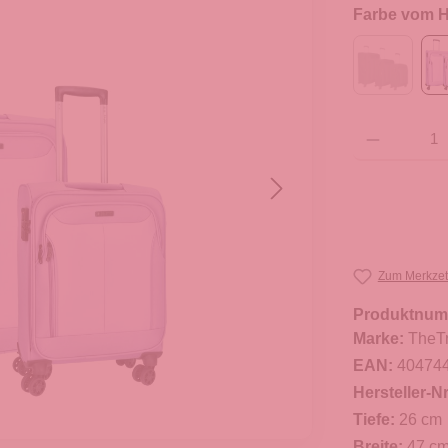
Farbe vom He
Produkt Anzahl: G
Zum Merkzet
Produktnum
Marke:
TheT
EAN:
40474
Hersteller-Nr
Tiefe:
26 cm
Breite:
47 c