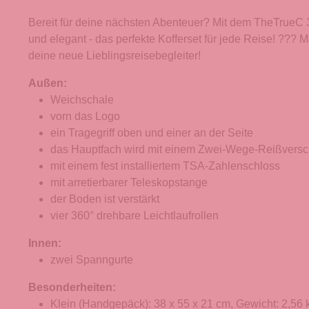
Bereit für deine nächsten Abenteuer? Mit dem TheTrueC 3
und elegant - das perfekte Kofferset für jede Reise! ??
deine neue Lieblingsreisebegleiter!
Außen:
Weichschale
vorn das Logo
ein Tragegriff oben und einer an der Seite
das Hauptfach wird mit einem Zwei-Wege-Reißversc
mit einem fest installiertem TSA-Zahlenschloss
mit arretierbarer Teleskopstange
der Boden ist verstärkt
vier 360° drehbare Leichtlaufrollen
Innen:
zwei Spanngurte
Besonderheiten:
Klein (Handgepäck): 38 x 55 x 21 cm, Gewicht: 2,56 k