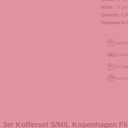
Höhe:
77 cm
Gewicht:
9,0
Volumen in L
Marken
Schnell
14 Tag
Kosten
3er Kofferset S/M/L Kopenhagen Fli