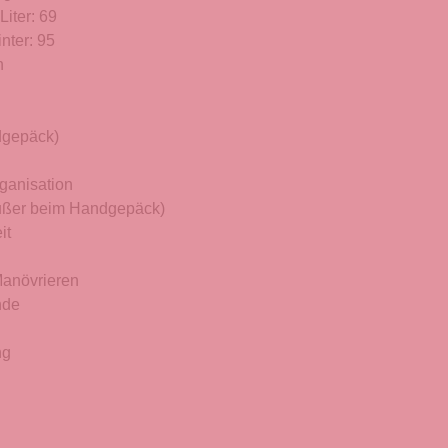
Liter: 69
nter: 95
n
dgepäck)
rganisation
außer beim Handgepäck)
it
Manövrieren
nde
ng