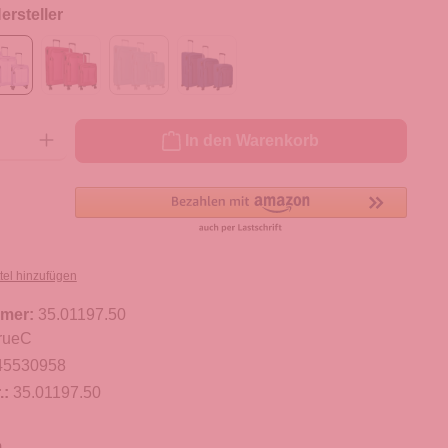
rsteller
ib den gewünschten Wert ein oder benutze die Schaltflächen um die Anzahl zu er
In den Warenkorb
tel hinzufügen
mer:
35.01197.50
rueC
45530958
.:
35.01197.50
m