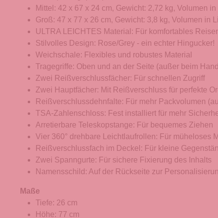
Mittel: 42 x 67 x 24 cm, Gewicht: 2,72 kg, Volumen in 
Groß: 47 x 77 x 26 cm, Gewicht: 3,8 kg, Volumen in Li
ULTRA LEICHTES Material: Für komfortables Reise
Stilvolles Design: Rose/Grey - ein echter Hingucker!
Weichschale: Flexibles und robustes Material
Tragegriffe: Oben und an der Seite (außer beim Han
Zwei Reißverschlussfächer: Für schnellen Zugriff
Zwei Hauptfächer: Mit Reißverschluss für perfekte O
Reißverschlussdehnfalte: Für mehr Packvolumen (
TSA-Zahlenschloss: Fest installiert für mehr Sicherhe
Arretierbare Teleskopstange: Für bequemes Ziehen
Vier 360° drehbare Leichtlaufrollen: Für müheloses 
Reißverschlussfach im Deckel: Für kleine Gegenstä
Zwei Spanngurte: Für sichere Fixierung des Inhalts
Namensschild: Auf der Rückseite zur Personalisieru
Maße
Tiefe: 26 cm
Höhe: 77 cm