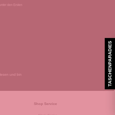
unter den Ersten
TASCHENPARADIES
esen und bin
Shop Service