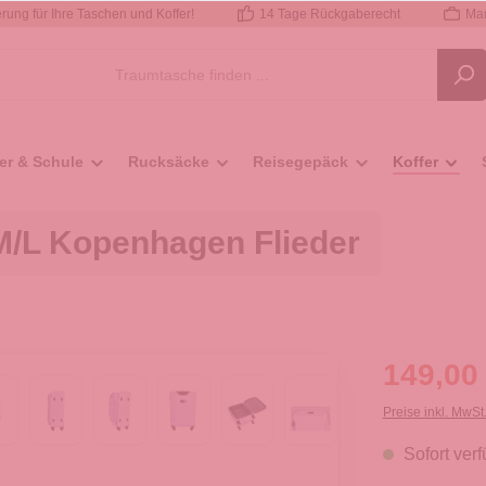
rung für Ihre Taschen und Koffer!
14 Tage Rückgaberecht
Mar
er & Schule
Rucksäcke
Reisegepäck
Koffer
M/L Kopenhagen Flieder
149,00
Preise inkl. MwSt
Sofort verf