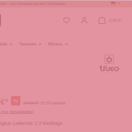
ken – vom Klassiker bis zum Trendsetter
0,00 €*
Sale
Taschen
Börsen
 €*
%
199,99 €*
(25.5% gespart)
. zzgl. Versandkosten
ügbar, Lieferzeit: 1-3 Werktage