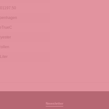
.01197.50
penhagen
eTrueC
lyester
Rollen
Liter
Newsletter