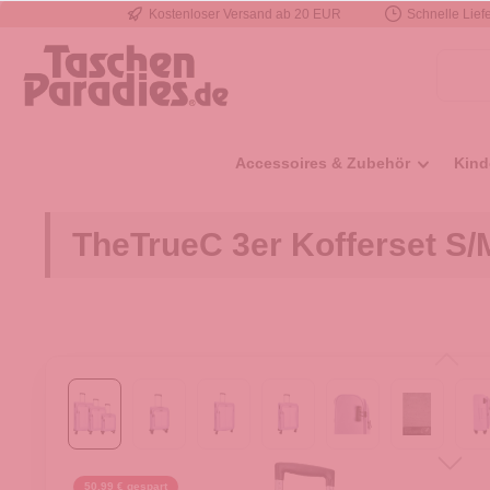
Kostenloser Versand ab 20 EUR
Schnelle Liefe
e springen
Zur Hauptnavigation springen
Accessoires & Zubehör
Kind
TheTrueC 3er Kofferset S/
50,99 € gespart