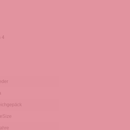
 4
eder
a
ichgepäck
eSize
Jahre