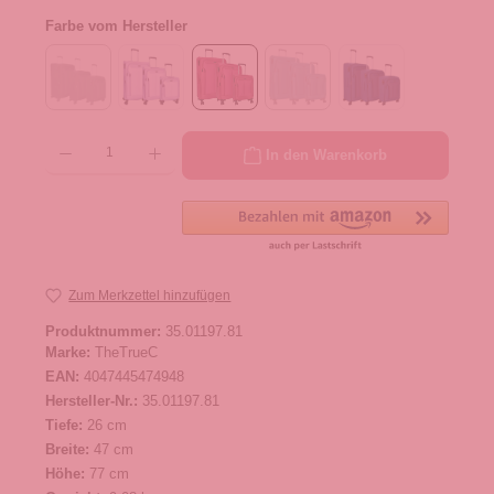
Farbe vom Hersteller
Produkt Anzahl: Gib den gewünschten Wert ein oder benutze die Schaltflächen um die 
In den Warenkorb
Zum Merkzettel hinzufügen
Produktnummer:
35.01197.81
Marke:
TheTrueC
EAN:
4047445474948
Hersteller-Nr.:
35.01197.81
Tiefe:
26 cm
Breite:
47 cm
Höhe:
77 cm