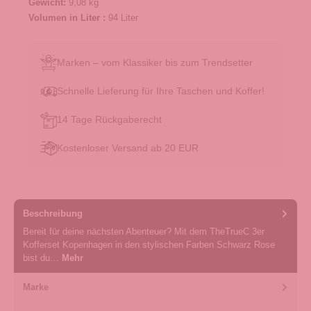
Gewicht:
9,08 kg
Volumen in Liter :
94 Liter
Marken – vom Klassiker bis zum Trendsetter
Schnelle Lieferung für Ihre Taschen und Koffer!
14 Tage Rückgaberecht
Kostenloser Versand ab 20 EUR
Beschreibung
Bereit für deine nächsten Abenteuer? Mit dem TheTrueC 3er
Kofferset Kopenhagen in den stylischen Farben Schwarz Rose
bist du…
Mehr
Marke