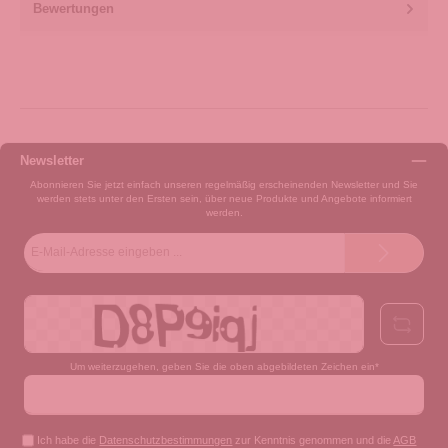
Bewertungen
Newsletter
Abonnieren Sie jetzt einfach unseren regelmäßig erscheinenden Newsletter und Sie
werden stets unter den Ersten sein, über neue Produkte und Angebote informiert
werden.
E-
Mail-
Adresse*
Um weiterzugehen, geben Sie die oben abgebildeten Zeichen ein*
Ich habe die
Datenschutzbestimmungen
zur Kenntnis genommen und die
AGB