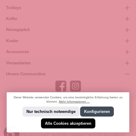
Trolleys
Koffer
Reisegepäck
Kinder
Accessoires
Versandarten
Unsere Communities
Diese Website verwendet Cookies, um eine bestmögliche Erfahrung bieten zu
können.
Mehr Informationen ...
Bestellung widerrufen
Nur technisch notwendige
Konfigurieren
Alle Cookies akzeptieren
* Alle Preise inkl. gesetzl. Mehrwertsteuer zzgl.
Versandkosten
und ggf.
Werkzeugleiste anzeigen
Nachnahmegebühren, wenn nicht anders angegeben.
© 2026 Taschenparadies - Alle Rechte vorbehalten. Theme by
ThemeWare®