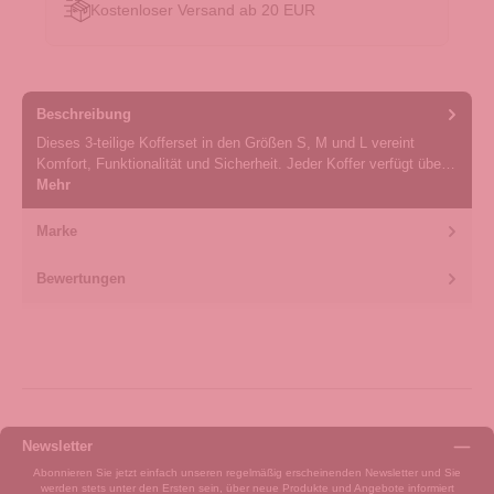
Kostenloser Versand ab 20 EUR
Beschreibung
Dieses 3-teilige Kofferset in den Größen S, M und L vereint
Komfort, Funktionalität und Sicherheit. Jeder Koffer verfügt übe…
Mehr
Marke
Bewertungen
Newsletter
Abonnieren Sie jetzt einfach unseren regelmäßig erscheinenden Newsletter und Sie
werden stets unter den Ersten sein, über neue Produkte und Angebote informiert