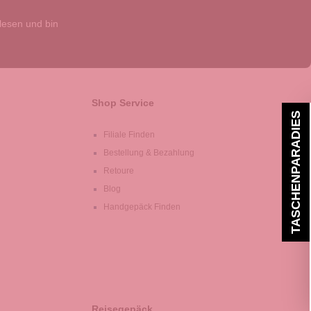
esen und bin
Shop Service
TASCHENPARADIES
Filiale Finden
Bestellung & Bezahlung
Retoure
Blog
Handgepäck Finden
Reisegepäck