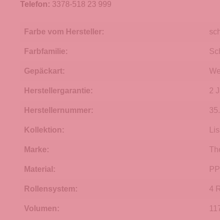
Telefon:
3378-518 23 999
Farbe vom Hersteller:
sc
Farbfamilie:
Sc
Gepäckart:
We
Herstellergarantie:
2 
Herstellernummer:
35
Kollektion:
Li
Marke:
Th
Material:
PP
Rollensystem:
4 
Volumen:
117