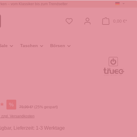
ken – vom Klassiker bis zum Trendsetter
0,00 €*
Sale
Taschen
Börsen
*
%
79,99 €*
(25% gespart)
. zzgl. Versandkosten
ügbar, Lieferzeit: 1-3 Werktage