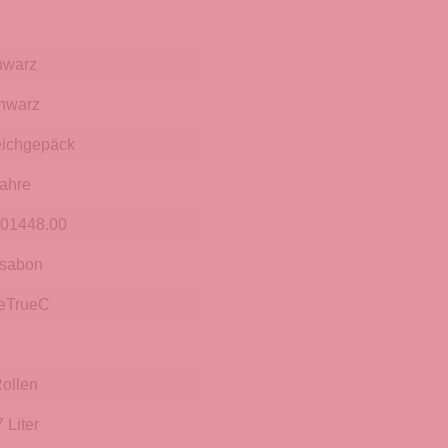
hwarz
hwarz
ichgepäck
Jahre
.01448.00
ssabon
eTrueC
Rollen
 Liter