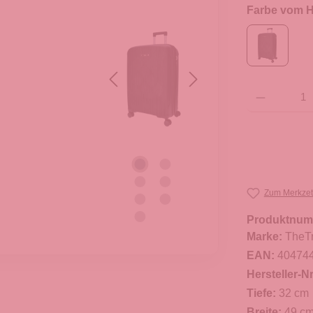
Farbe vom He
Produkt Anzahl: G
Zum Merkzet
Produktnum
Marke:
TheT
EAN:
40474
Hersteller-Nr
Tiefe:
32 cm
Breite:
49 c