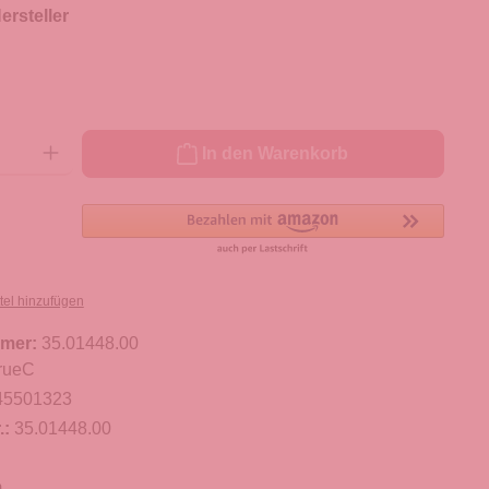
rsteller
ib den gewünschten Wert ein oder benutze die Schaltflächen um die Anzahl zu er
In den Warenkorb
tel hinzufügen
mer:
35.01448.00
rueC
45501323
.:
35.01448.00
m