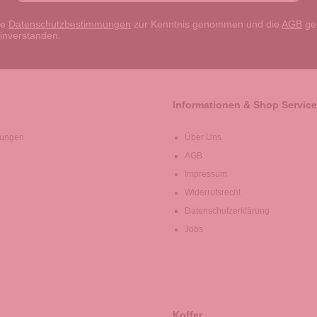
ie
Datenschutzbestimmungen
zur Kenntnis genommen und die
AGB
gel
einverstanden.
Informationen & Shop Service
lungen
Über Uns
AGB
Impressum
Widerrufsrecht
Datenschutzerklärung
Jobs
Koffer