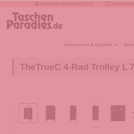
Kostenloser Versand ab 20 EUR
Schnelle Liefe
e springen
Zur Hauptnavigation springen
Accessoires & Zubehör
Kind
TheTrueC 4-Rad Trolley L