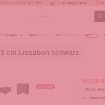
rung für Ihre Taschen und Koffer!
14 Tage Rückgaberecht
Mar
er & Schule
Rucksäcke
Reisegepäck
Koffer
 75 cm Lissabon schwarz
59,99 €
20 € gespart
Preise inkl. MwSt
Sofort verf