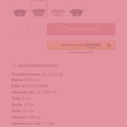
Produkt Anzahl: Gib den gewünschten Wert ein oder benutze die Schaltflächen um die 
In den Warenkorb
Zum Merkzettel hinzufügen
Produktnummer:
14.12020.40
Marke:
TheTrueC
EAN:
4047445429399
Hersteller-Nr.:
14.12020.40
Tiefe:
5 cm
Breite:
21 cm
Höhe:
15 cm
Gewicht:
0,08 kg
Volumen in Liter :
1 Liter