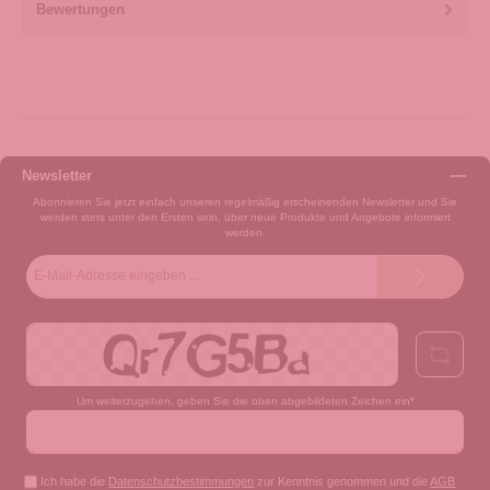
Bewertungen
Newsletter
Abonnieren Sie jetzt einfach unseren regelmäßig erscheinenden Newsletter und Sie
werden stets unter den Ersten sein, über neue Produkte und Angebote informiert
werden.
E-
Mail-
Adresse*
Um weiterzugehen, geben Sie die oben abgebildeten Zeichen ein*
Ich habe die
Datenschutzbestimmungen
zur Kenntnis genommen und die
AGB