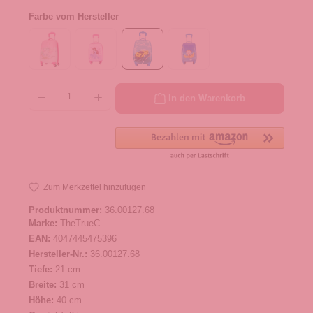
Farbe vom Hersteller
Produkt Anzahl: Gib den gewünschten Wert ein oder benutze die Schaltflächen um die 
In den Warenkorb
Zum Merkzettel hinzufügen
Produktnummer:
36.00127.68
Marke:
TheTrueC
EAN:
4047445475396
Hersteller-Nr.:
36.00127.68
Tiefe:
21 cm
Breite:
31 cm
Höhe:
40 cm