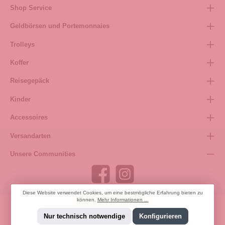
Shop Service
Geldbörsen und Portemonnaies
Trolleys
Koffer
Reisegepäck
Kinder
Accessoires
Versandarten
Unsere Communities
Diese Website verwendet Cookies, um eine bestmögliche Erfahrung bieten zu
können.
Mehr Informationen ...
Bestellung widerrufen
Nur technisch notwendige
Konfigurieren