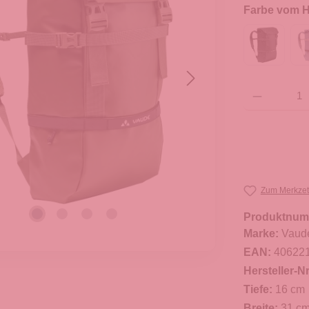
Farbe vom He
Produkt Anzahl: G
Zum Merkzet
Produktnum
Marke:
Vaud
EAN:
40622
Hersteller-Nr
Tiefe:
16 cm
Breite:
31 c