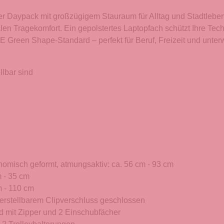
ner Daypack mit großzügigem Stauraum für Alltag und Stadtle
len Tragekomfort. Ein gepolstertes Laptopfach schützt Ihre Tech
 Green Shape-Standard – perfekt für Beruf, Freizeit und unter
llbar sind
gonomisch geformt, atmungsaktiv: ca. 56 cm - 93 cm
m - 35 cm
m - 110 cm
erstellbarem Clipverschluss geschlossen
d mit Zipper und 2 Einschubfächer