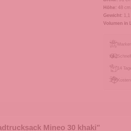
Höhe:
48 cm
Gewicht:
1,1
Volumen in L
Marken
Schnell
14 Tag
Kosten
adtrucksack Mineo 30 khaki"