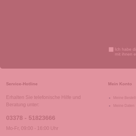
Ich habe d
mit ihnen 
Service-Hotline
Mein Konto
Erhalten Sie telefonische Hilfe und
Meine Bestel
Beratung unter:
Meine Daten
03378 - 51823666
Mo-Fr, 09:00 - 16:00 Uhr