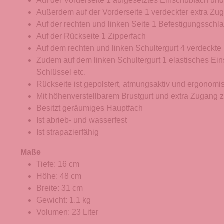
Auf der Vorderseite 1 aufgesetztes Einschubfach und
Außerdem auf der Vorderseite 1 verdeckter extra Zug
Auf der rechten und linken Seite 1 Befestigungsschl
Auf der Rückseite 1 Zipperfach
Auf dem rechten und linken Schultergurt 4 verdeckte
Zudem auf dem linken Schultergurt 1 elastisches Ein
Schlüssel etc.
Rückseite ist gepolstert, atmungsaktiv und ergonomi
Mit höhenverstellbarem Brustgurt und extra Zugang 
Besitzt geräumiges Hauptfach
Ist abrieb- und wasserfest
Ist strapazierfähig
Maße
Tiefe: 16 cm
Höhe: 48 cm
Breite: 31 cm
Gewicht: 1.1 kg
Volumen: 23 Liter