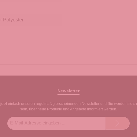
r Polyester
Newsletter
jetzt einfach unseren regelmäßig erscheinenden Newsletter und Sie werden stets 
sein, über neue Produkte und Angebote informiert werden.
E-
Mail-
Adresse*