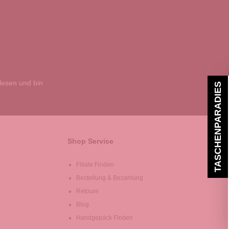
esen und bin
TASCHENPARADIES
Shop Service
Filiale Finden
Bestellung & Bezahlung
Retoure
Blog
Handgepäck Finden