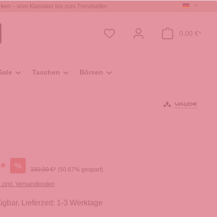
ken – vom Klassiker bis zum Trendsetter
0,00 €*
Sale
Taschen
Börsen
*
%
150,00 €*
(50.67% gespart)
. zzgl. Versandkosten
ügbar, Lieferzeit: 1-3 Werktage