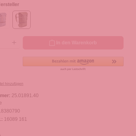
rsteller
ib den gewünschten Wert ein oder benutze die Schaltflächen um die Anzahl zu er
In den Warenkorb
tel hinzufügen
mer:
25.01891.40
e
18380790
.:
16089 161
m