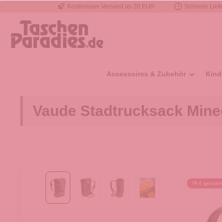
Kostenloser Versand ab 20 EUR
Schnelle Liefe
e springen
Zur Hauptnavigation springen
Accessoires & Zubehör
Kind
Vaude Stadtrucksack Mine
76 € gespart