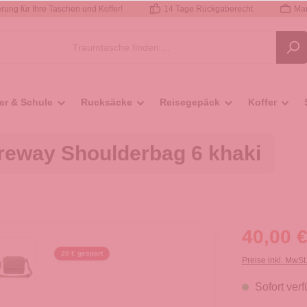
rung für Ihre Taschen und Koffer!
14 Tage Rückgaberecht
Mar
er & Schule
Rucksäcke
Reisegepäck
Koffer
eway Shoulderbag 6 khaki
40,00 €
20 € gespart
Preise inkl. MwSt
Sofort verf