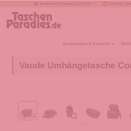
Kostenloser Versand ab 20 EUR
Schnelle Liefe
e springen
Zur Hauptnavigation springen
Accessoires & Zubehör
Kind
Vaude Umhängetasche Cor