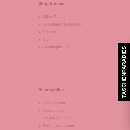
Shop Service
Filiale Finden
Bestellung & Bezahlung
Retoure
Blog
Handgepäck Finden
TASCHENPARADIES
Reisegepäck
Reisetaschen
Reisegepäck
Trekkin & Outdoor
Rollenreisetaschen