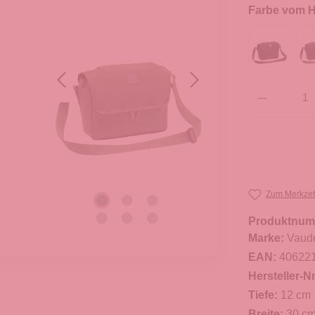
Farbe vom He
Produkt Anzahl: G
Zum Merkzet
Produktnum
Marke:
Vaud
EAN:
40622
Hersteller-Nr
Tiefe:
12 cm
Breite:
30 c