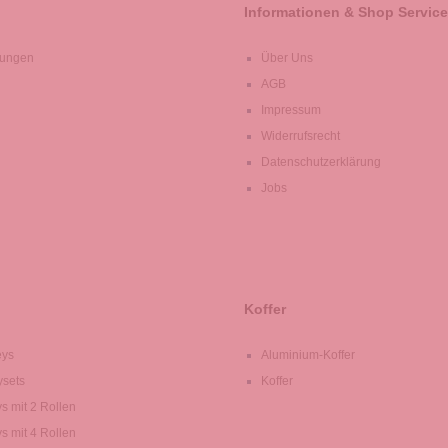
Informationen & Shop Service
lungen
Über Uns
AGB
Impressum
Widerrufsrecht
Datenschutzerklärung
Jobs
Koffer
eys
Aluminium-Koffer
ysets
Koffer
ys mit 2 Rollen
ys mit 4 Rollen