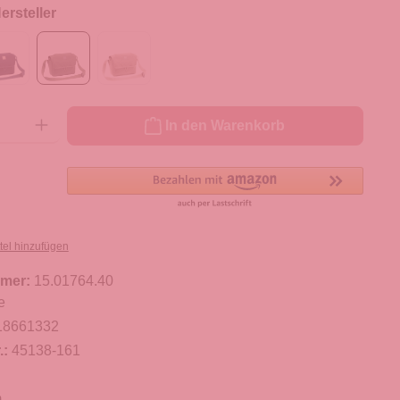
rsteller
ib den gewünschten Wert ein oder benutze die Schaltflächen um die Anzahl zu er
In den Warenkorb
tel hinzufügen
mer:
15.01764.40
e
18661332
.:
45138-161
m