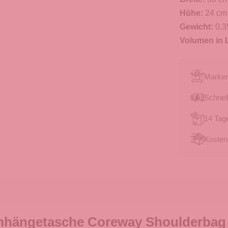
Höhe:
24 cm
Gewicht:
0,3
Volumen in L
Marken
Schnell
14 Tag
Kosten
mhängetasche Coreway Shoulderbag 