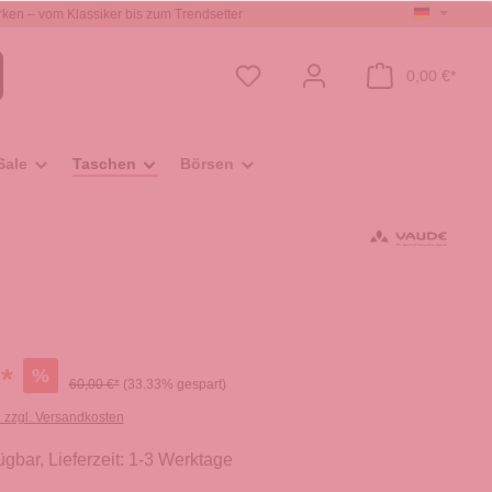
ken – vom Klassiker bis zum Trendsetter
0,00 €*
Sale
Taschen
Börsen
*
%
60,00 €*
(33.33% gespart)
. zzgl. Versandkosten
ügbar, Lieferzeit: 1-3 Werktage