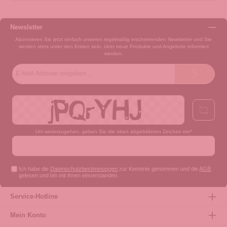
Newsletter
Abonnieren Sie jetzt einfach unseren regelmäßig erscheinenden Newsletter und Sie
werden stets unter den Ersten sein, über neue Produkte und Angebote informiert
werden.
E-
Mail-
Adresse*
Um weiterzugehen, geben Sie die oben abgebildeten Zeichen ein*
Ich habe die
Datenschutzbestimmungen
zur Kenntnis genommen und die
AGB
gelesen und bin mit ihnen einverstanden.
Service-Hotline
Mein Konto