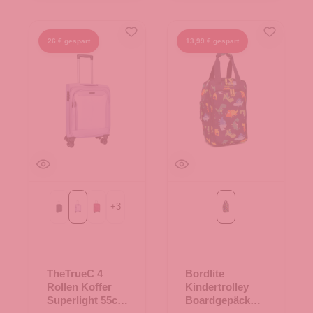
26 € gespart
13,99 € gespart
+
3
Black
Flieder
berry
navy
TheTrueC 4
Bordlite
Rollen Koffer
Kindertrolley
Superlight 55cm
Boardgepäck