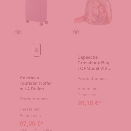
digital lavender
Depesche
Crossbody Bag
TOPModel VIVA
VIOLET 82-Pink
American
Produktnummer:
Tourister Koffer
16.00054.82
mit 4 Rollen
Hersteller:
55cm EXP.
Depesche
Produktnummer:
StarVibe digital
20,10 €*
35.01433.50
lavender
Hersteller:
American
Tourister
97,00 €*
159,95 €*
(39.36%