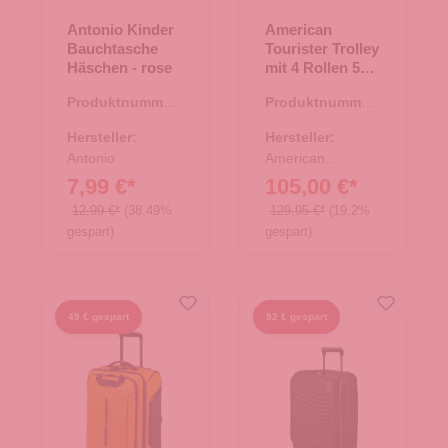
Antonio Kinder
American
Bauchtasche
Tourister Trolley
Häschen - rose
mit 4 Rollen 55
cm Airconic
Produktnummer:
Produktnummer:
deep ocean
14.00435.82
35.01565.60
Hersteller:
Hersteller:
Antonio
American
Tourister
7,99 €*
105,00 €*
12,99 €*
(38.49%
129,95 €*
(19.2%
gespart)
gespart)
49 € gespart
92 € gespart