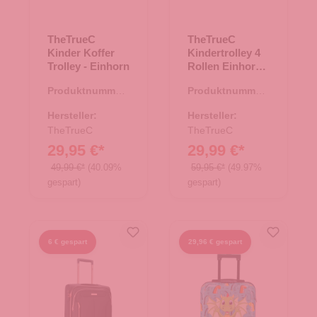
TheTrueC
TheTrueC
Kinder Koffer
Kindertrolley 4
Trolley - Einhorn
Rollen Einhorn -
Rosa
Produktnummer:
Produktnummer:
36.00127.82
36.00144.82
Hersteller:
Hersteller:
TheTrueC
TheTrueC
29,95 €*
29,99 €*
49,99 €*
(40.09%
59,95 €*
(49.97%
gespart)
gespart)
6 € gespart
29,96 € gespart