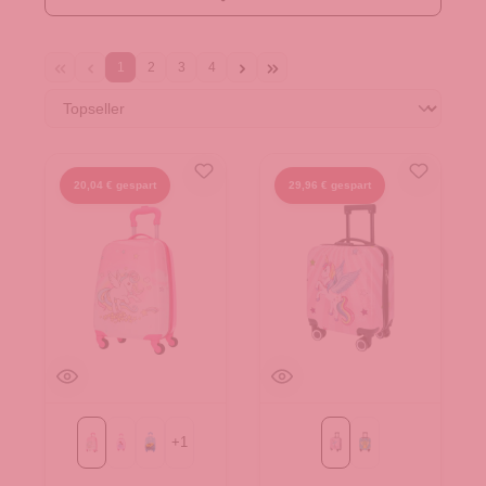
1
2
3
4
20,04 € gespart
29,96 € gespart
+
1
Einhorn
Prinzessin
Race
Rosa
grün