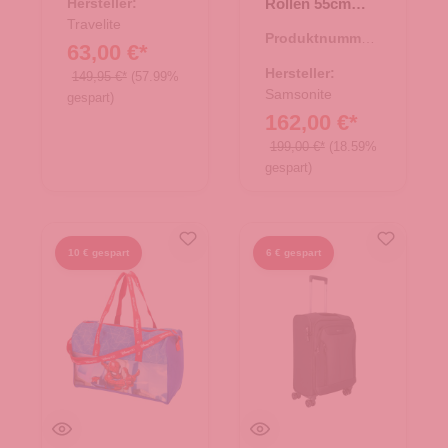
Hersteller:
Rollen 55cm
Strict Respark
Travelite
Produktnummer:
midnight blue
63,00 €*
35.01418.69
Hersteller:
149,95 €*
(57.99%
Samsonite
gespart)
162,00 €*
199,00 €*
(18.59%
gespart)
10 € gespart
6 € gespart