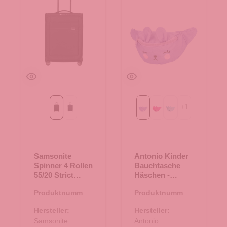
+
1
Black
dark blue
Purple
fuchsia
mint
Samsonite
Antonio Kinder
Spinner 4 Rollen
Bauchtasche
55/20 Strict
Häschen -
Airea Black
Purple
Produktnummer:
Produktnummer:
35.01261.00
14.00435.50
Hersteller:
Hersteller:
Samsonite
Antonio