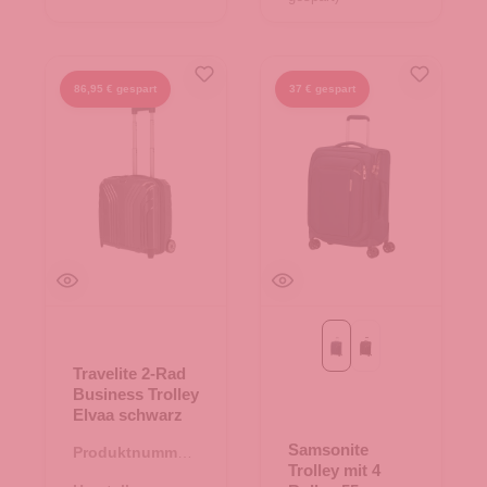
86,95 € gespart
37 € gespart
midnight blue
ozone black
Travelite 2-Rad
Business Trolley
Elvaa schwarz
Samsonite
Produktnummer:
Trolley mit 4
50.00715.00