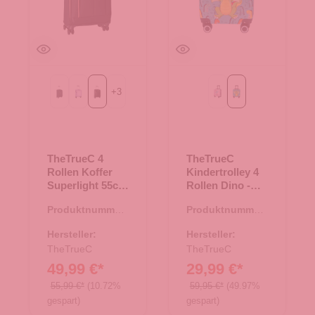
+
3
Black
Flieder
black/rose
Rosa
grün
TheTrueC 4
TheTrueC
Rollen Koffer
Kindertrolley 4
Superlight 55cm
Rollen Dino -
Kopenhagen
grün
Produktnummer:
Produktnummer:
black/rose
35.01194.01
36.00144.40
Hersteller:
Hersteller:
TheTrueC
TheTrueC
49,99 €*
29,99 €*
55,99 €*
(10.72%
59,95 €*
(49.97%
gespart)
gespart)