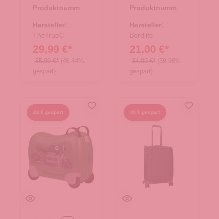
Kopenhagen
Underseat Dino
Produktnummer:
Produktnummer:
Flieder
navy
35.01194.50
36.00140.69
Hersteller:
Hersteller:
TheTrueC
Bordlite
29,99 €*
21,00 €*
55,99 €*
(46.44%
34,99 €*
(39.98%
gespart)
gespart)
28 € gespart
40 € gespart