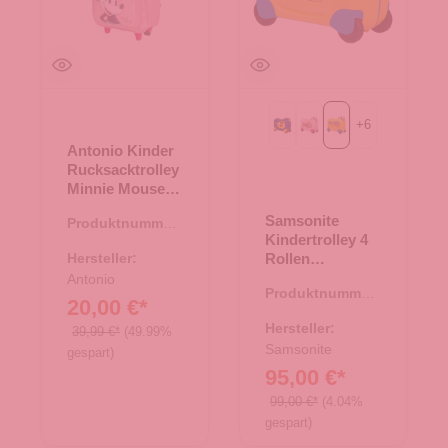
+
6
Mickey Happy
Minnie Flower Power
School Bus
Antonio Kinder
Rucksacktrolley
Minnie Mouse -
Rosa
Samsonite
Produktnummer:
Kindertrolley 4
36.00135.82
Hersteller:
Rollen
Dream2Go
Antonio
Produktnummer:
School Bus
20,00 €*
36.00131.71
Hersteller:
39,99 €*
(49.99%
Samsonite
gespart)
95,00 €*
99,00 €*
(4.04%
gespart)