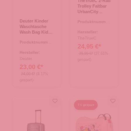
TheTrueC 2-Rad
Trolley Faltbar
UrbanCity
schwarz
Deuter Kinder
Produktnummer:
Waschtasche
35.00692.00
Wash Bag Kids
Hersteller:
ruby
TheTrueC
Produktnummer:
24,95 €*
40.00170.80
Hersteller:
39,99 €*
(37.61%
Deuter
gespart)
23,00 €*
24,00 €*
(4.17%
gespart)
7 € gespart