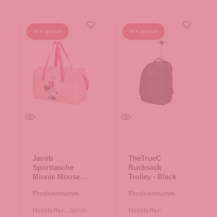
10 € gespart
50 € gespart
Jacob
TheTrueC
Sporttasche
Rucksack
Minnie Mouse
Trolley - Black
Disney Rosa
Produktnummer:
Produktnummer:
37.00018.82
22.00084.00
Hersteller:
Jacob
Hersteller: