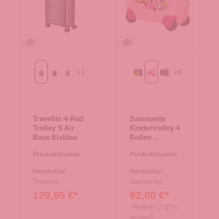
+
1
+
6
Eisblau
anthrazit
champagner
Mickey Happy
Minnie Flower Power
Motorbike
Travelite 4-Rad
Samsonite
Trolley S Air
Kindertrolley 4
Base Eisblau
Rollen
Dream2Go
Produktnummer:
Produktnummer:
Minnie Flower
35.01271.60
36.00131.81
Power
Hersteller:
Hersteller:
Travelite
Samsonite
129,95 €*
92,00 €*
99,00 €*
(7.07%
gespart)