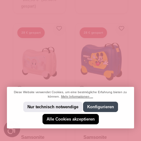
gespart)
28 € gespart
28 € gespart
Diese Website verwendet Cookies, um eine bestmögliche Erfahrung bieten zu
können.
Mehr Informationen ...
Nur technisch notwendige
Konfigurieren
+
6
+
6
Mickey Happy
Minnie Flower Power
unicorn Tess
Mickey Happy
Minnie Flower Power
Motorbike
Alle Cookies akzeptieren
Werkzeugleiste anzeigen
Samsonite
Samsonite