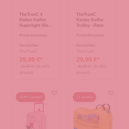
TheTrueC 4
TheTrueC
Rollen Koffer
Kinder Koffer
Superlight 55cm
Trolley - Race
Kopenhagen
Produktnummer:
Produktnummer:
berry
35.01194.81
36.00127.68
Hersteller:
Hersteller:
TheTrueC
TheTrueC
29,99 €*
29,95 €*
55,99 €*
(46.44%
49,99 €*
(40.09%
gespart)
gespart)
19,99 € gespart
4 € gespart