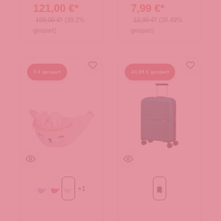
121,00 €*
7,99 €*
199,00 €*
(39.2%
12,99 €*
(38.49%
gespart)
gespart)
5 € gespart
24,95 € gespart
+
1
Purple
fuchsia
rose
deep ocean