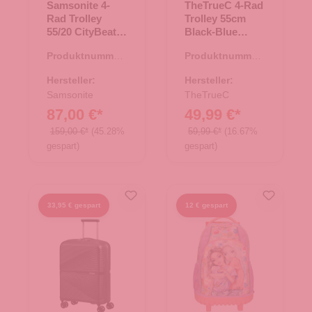
Samsonite 4-
TheTrueC 4-Rad
Rad Trolley
Trolley 55cm
55/20 CityBeat
Black-Blue
Black
Palma Black
Produktnummer:
Produktnummer:
35.01502.00
35.01389.00
Hersteller:
Hersteller:
Samsonite
TheTrueC
87,00 €*
49,99 €*
159,00 €*
(45.28%
59,99 €*
(16.67%
gespart)
gespart)
33,95 € gespart
12 € gespart