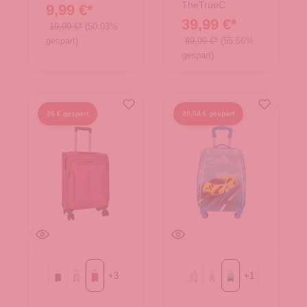
TheTrueC
9,99 €*
39,99 €*
19,99 €*
(50.03%
gespart)
89,99 €*
(55.56%
gespart)
26 € gespart
20,04 € gespart
+
3
+
1
Black
Flieder
berry
Einhorn
Prinzessin
Race