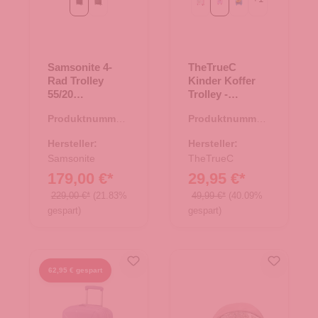
Black
climbing ivy
Einhorn
Prinzessin
Race
Samsonite 4-
TheTrueC
Rad Trolley
Kinder Koffer
55/20
Trolley -
erweiterbar RE-
Prinzessin
Produktnummer:
Produktnummer:
Lite Black
35.01509.00
36.00127.83
Hersteller:
Hersteller:
Samsonite
TheTrueC
179,00 €*
29,95 €*
229,00 €*
(21.83%
49,99 €*
(40.09%
gespart)
gespart)
62,95 € gespart