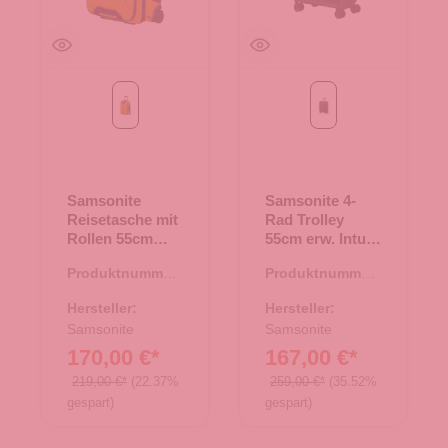
yellow
Black
Samsonite
Samsonite 4-
Reisetasche mit
Rad Trolley
Rollen 55cm
55cm erw. Intuo
Ecodiver yellow
Black
Produktnummer:
Produktnummer:
34.00395.71
35.01605.00
Hersteller:
Hersteller:
Samsonite
Samsonite
170,00 €*
167,00 €*
219,00 €*
(22.37%
259,00 €*
(35.52%
gespart)
gespart)