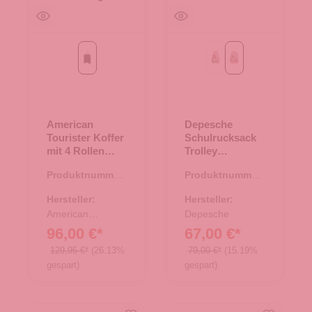
onyx black
DOTS
GIRL POWER
American
Depesche
Tourister Koffer
Schulrucksack
mit 4 Rollen
Trolley
55cm Airconic
TOPModel GIRL
Produktnummer:
Produktnummer:
onyx black
POWER
35.01430.00
22.00087.26
Hersteller:
Hersteller:
American
Depesche
Tourister
96,00 €*
67,00 €*
129,95 €*
(26.13%
79,00 €*
(15.19%
gespart)
gespart)