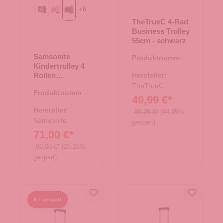
+
6
Mickey Happy
Minnie Flower Power
Motorbike
TheTrueC 4-Rad
Business Trolley
55cm - schwarz
Samsonite
Produktnummer:
Kindertrolley 4
35.01226.00
Rollen
Hersteller:
Dream2Go
TheTrueC
Produktnummer:
Motorbike
49,99 €*
36.00131.40
Hersteller:
89,99 €*
(44.45%
Samsonite
gespart)
71,00 €*
99,00 €*
(28.28%
gespart)
6 € gespart