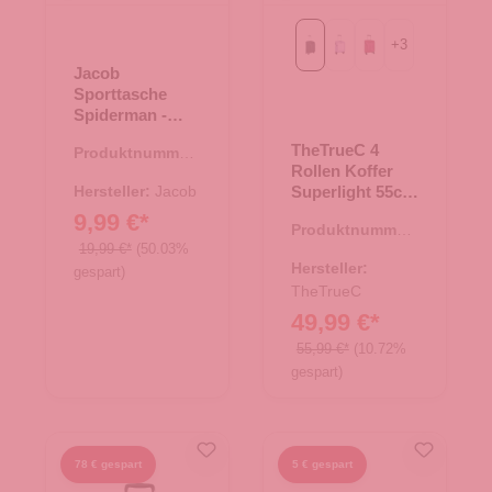
+
3
Black
Flieder
berry
Jacob
Sporttasche
Spiderman -
blau
TheTrueC 4
Produktnummer:
Rollen Koffer
37.00017.60
Hersteller:
Jacob
Superlight 55cm
Kopenhagen
9,99 €*
Produktnummer:
Black
19,99 €*
(50.03%
35.01194.00
Hersteller:
gespart)
TheTrueC
49,99 €*
55,99 €*
(10.72%
gespart)
78 € gespart
5 € gespart