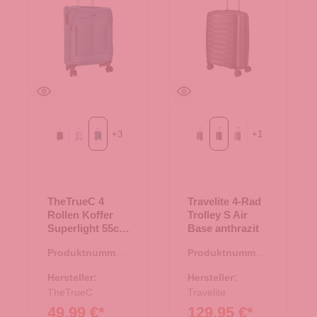
+
3
+
1
Black
Flieder
dark petrol
Eisblau
anthrazit
champagner
TheTrueC 4
Travelite 4-Rad
Rollen Koffer
Trolley S Air
Superlight 55cm
Base anthrazit
Kopenhagen
Produktnummer:
Produktnummer:
dark petrol
35.01194.66
35.01271.00
Hersteller:
Hersteller:
TheTrueC
Travelite
49,99 €*
129,95 €*