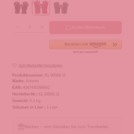
Produkt Anzahl: Gib den gewünschten Wert ein oder benutze die Schaltflächen um die 
In den Warenkorb
Zum Merkzettel hinzufügen
Produktnummer:
61.00568.11
Marke:
Antonio
EAN:
4047445399562
Hersteller-Nr.:
61.00568.11
Gewicht:
0,1 kg
Volumen in Liter :
1 Liter
Marken – vom Klassiker bis zum Trendsetter