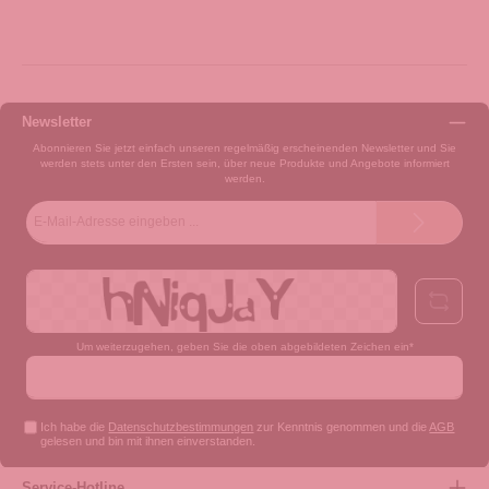
Newsletter
Abonnieren Sie jetzt einfach unseren regelmäßig erscheinenden Newsletter und Sie
werden stets unter den Ersten sein, über neue Produkte und Angebote informiert
werden.
E-
Mail-
Adresse*
Um weiterzugehen, geben Sie die oben abgebildeten Zeichen ein*
Ich habe die
Datenschutzbestimmungen
zur Kenntnis genommen und die
AGB
gelesen und bin mit ihnen einverstanden.
Service-Hotline