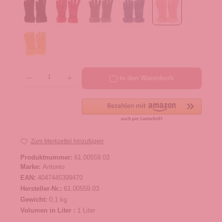
Produkt Anzahl: Gib den gewünschten Wert ein oder benutze die Schaltflächen um die 
In den Warenkorb
Zum Merkzettel hinzufügen
Produktnummer:
61.00559.03
Marke:
Antonio
EAN:
4047445399470
Hersteller-Nr.:
61.00559.03
Gewicht:
0,1 kg
Volumen in Liter :
1 Liter