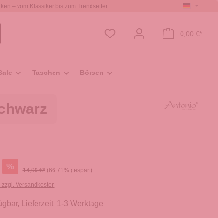
ken – vom Klassiker bis zum Trendsetter
0,00 €*
Sale
Taschen
Börsen
schwarz
%
14,99 €*
(66.71% gespart)
. zzgl. Versandkosten
ügbar, Lieferzeit: 1-3 Werktage