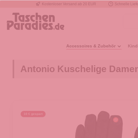
Kostenloser Versand ab 20 EUR
Schnelle Liefe
e springen
Zur Hauptnavigation springen
Accessoires & Zubehör
Kind
Antonio Kuschelige Damen
10 € gespart