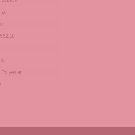
ize
re
0562.10
io
Polyester
r