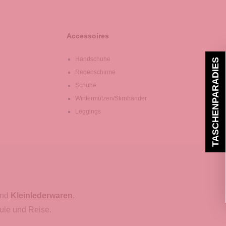
Accessoires
Handschuhe
TASCHENPARADIES
Regenschirme
Schuhe
Wintermützen/Stirnbänder
Leggings
nd
Kleinlederwaren
.
ule und Reise.