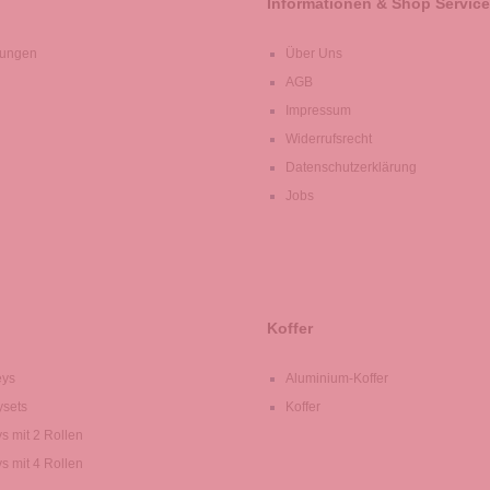
Informationen & Shop Service
lungen
Über Uns
AGB
Impressum
Widerrufsrecht
Datenschutzerklärung
Jobs
Koffer
eys
Aluminium-Koffer
ysets
Koffer
ys mit 2 Rollen
ys mit 4 Rollen