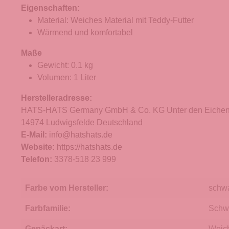
Eigenschaften:
Material: Weiches Material mit Teddy-Futter
Wärmend und komfortabel
Maße
Gewicht: 0.1 kg
Volumen: 1 Liter
Herstelleradresse:
HATS-HATS Germany GmbH & Co. KG Unter den Eichen
14974 Ludwigsfelde Deutschland
E-Mail:
info@hatshats.de
Website:
https://hatshats.de
Telefon:
3378-518 23 999
Farbe vom Hersteller:
schw
Farbfamilie:
Schw
Gepäckart:
Weic