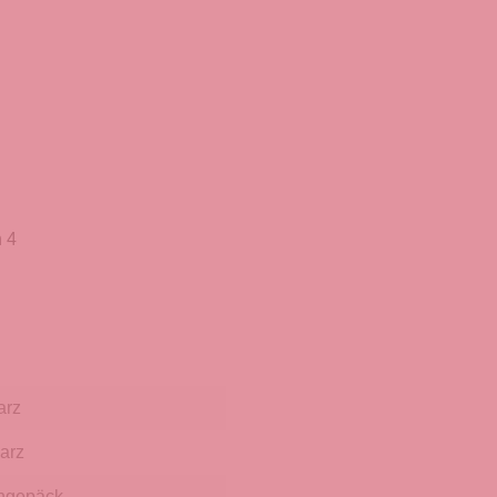
 4
arz
arz
hgepäck