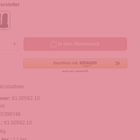
rsteller
ib den gewünschten Wert ein oder benutze die Schaltflächen um die Anzahl zu er
In den Warenkorb
tel hinzufügen
mer:
61.00562.10
io
45399746
.:
61.00562.10
 kg
iter :
1 Liter