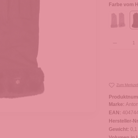
Farbe vom He
Produkt Anzahl: G
Zum Merkzet
Produktnum
Marke:
Anton
EAN:
40474
Hersteller-Nr
Gewicht:
0,1
Volumen in L