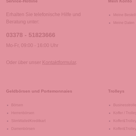
Service-Hotline
Mein Konto
Erhalten Sie telefonische Hilfe und
Meine Bestel
Beratung unter:
Meine Daten
03378 - 51823666
Mo-Fr, 09:00 - 16:00 Uhr
Oder über unser
Kontaktformular
.
Geldbörsen und Portemonnaies
Trolleys
Börsen
Businesstroll
Herrenbörsen
Koffer / Trolle
SlimWallet/Kreditkart
Koffer&Trolle
Damenbörsen
Koffer&Trolle