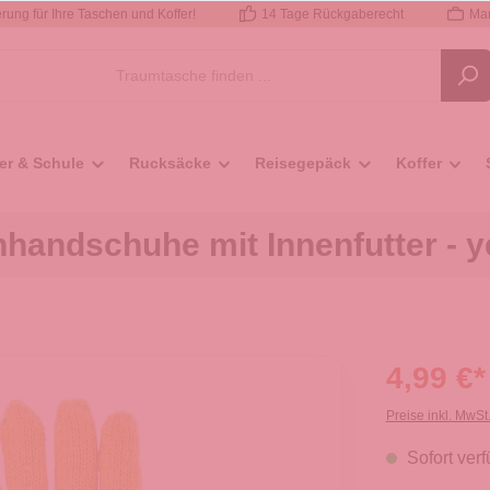
rung für Ihre Taschen und Koffer!
14 Tage Rückgaberecht
Mar
er & Schule
Rucksäcke
Reisegepäck
Koffer
andschuhe mit Innenfutter - y
4,99 €*
Preise inkl. MwSt
Sofort verf