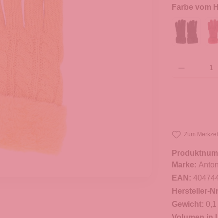
Farbe vom He
Produkt Anzahl: G
Zum Merkzet
Produktnum
Marke:
Anton
EAN:
40474
Hersteller-Nr
Gewicht:
0,1
Volumen in L