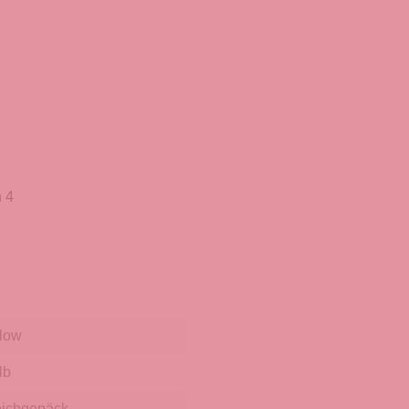
 4
llow
lb
ichgepäck