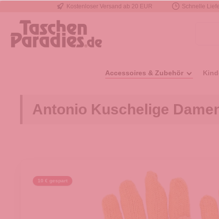
Kostenloser Versand ab 20 EUR
Schnelle Liefe
e springen
Zur Hauptnavigation springen
Accessoires & Zubehör
Kind
Antonio Kuschelige Damenh
10 € gespart