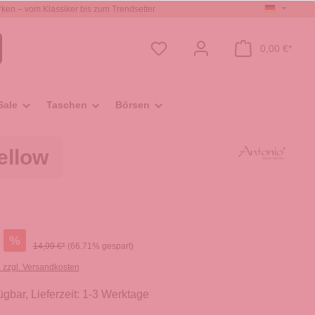
ken – vom Klassiker bis zum Trendsetter
0,00 €*
Sale
Taschen
Börsen
ellow
%
14,99 €*
(66.71% gespart)
. zzgl. Versandkosten
ügbar, Lieferzeit: 1-3 Werktage