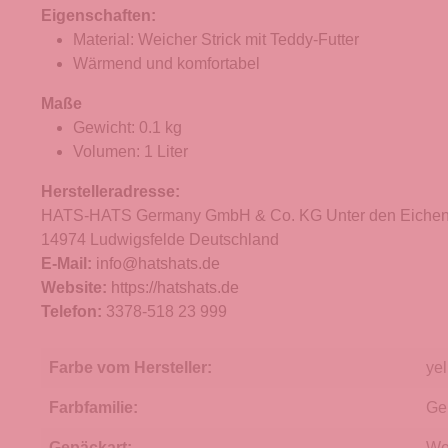
Eigenschaften:
Material: Weicher Strick mit Teddy-Futter
Wärmend und komfortabel
Maße
Gewicht: 0.1 kg
Volumen: 1 Liter
Herstelleradresse:
HATS-HATS Germany GmbH & Co. KG Unter den Eichen
14974 Ludwigsfelde Deutschland
E-Mail:
info@hatshats.de
Website:
https://hatshats.de
Telefon:
3378-518 23 999
Farbe vom Hersteller:
ye
Farbfamilie:
Ge
Gepäckart:
We