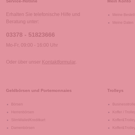
Service-Hotline
Mein Konto
Erhalten Sie telefonische Hilfe und
Meine Bestel
Beratung unter:
Meine Daten
03378 - 51823666
Mo-Fr, 09:00 - 16:00 Uhr
Oder über unser
Kontaktformular
.
Geldbörsen und Portemonnaies
Trolleys
Börsen
Businesstroll
Herrenbörsen
Koffer / Trolle
SlimWallet/Kreditkart
Koffer&Trolle
Damenbörsen
Koffer&Trolle