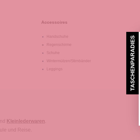
Accessoires
Handschuhe
TASCHENPARADIES
Regenschirme
Schuhe
Wintermützen/Stirnbänder
Leggings
nd
Kleinlederwaren
.
ule und Reise.