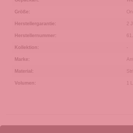
Größe:
On
Herstellergarantie:
2 
Herstellernummer:
61
Kollektion:
-
Marke:
An
Material:
Str
Volumen:
1 L