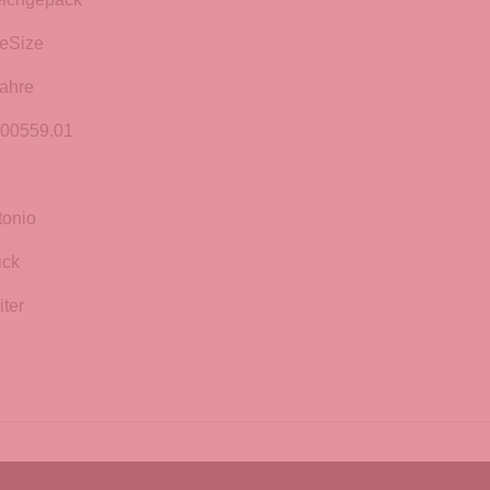
eSize
Jahre
.00559.01
tonio
ick
iter