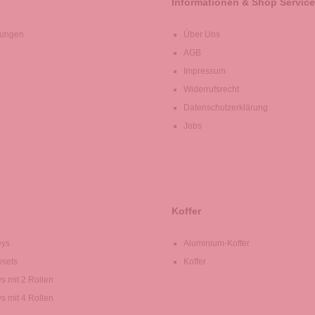
Informationen & Shop Service
lungen
Über Uns
AGB
Impressum
Widerrufsrecht
Datenschutzerklärung
Jobs
Koffer
eys
Aluminium-Koffer
ysets
Koffer
ys mit 2 Rollen
ys mit 4 Rollen