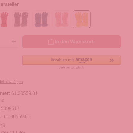
rsteller
ib den gewünschten Wert ein oder benutze die Schaltflächen um die Anzahl zu er
In den Warenkorb
tel hinzufügen
mer:
61.00559.01
io
45399517
.:
61.00559.01
 kg
iter :
1 Liter