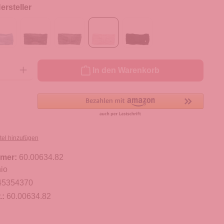
rsteller
ib den gewünschten Wert ein oder benutze die Schaltflächen um die Anzahl zu er
In den Warenkorb
tel hinzufügen
mer:
60.00634.82
io
45354370
.:
60.00634.82