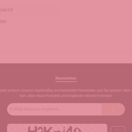
yacryl
iter
Newsletter
jetzt einfach unseren regelmäßig erscheinenden Newsletter und Sie werden stets 
sein, über neue Produkte und Angebote informiert werden.
E-
Mail-
Adresse*