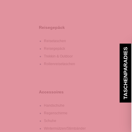
Reisegepäck
Reisetaschen
Reisegepäck
TASCHENPARADIES
Trekkin & Outdoor
Rollenreisetaschen
Accessoires
Handschuhe
Regenschirme
Schuhe
Wintermützen/Stirnbänder