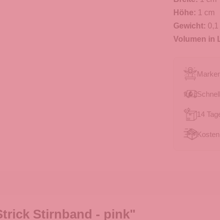
Höhe:
1 cm
Gewicht:
0,1
Volumen in L
Marken
Schnell
14 Tag
Kosten
rick Stirnband - pink"