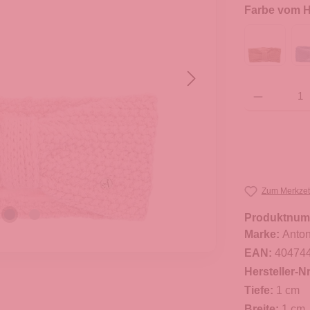
Farbe vom He
Produkt Anzahl: G
Zum Merkzet
Produktnum
Marke:
Anton
EAN:
40474
Hersteller-Nr
Tiefe:
1 cm
Breite:
1 cm