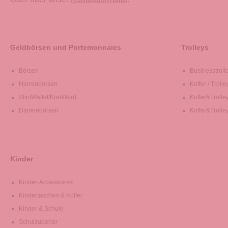
Geldbörsen und Portemonnaies
Trolleys
Börsen
Businesstroll
Herrenbörsen
Koffer / Trolle
SlimWallet/Kreditkart
Koffer&Trolle
Damenbörsen
Koffer&Trolle
Kinder
Kinder-Accessoires
Kindertaschen & Koffer
Kinder & Schule
Schulzubehör