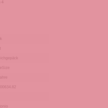
 4
nk
t
ichgepäck
eSize
Jahre
.00634.82
tonio