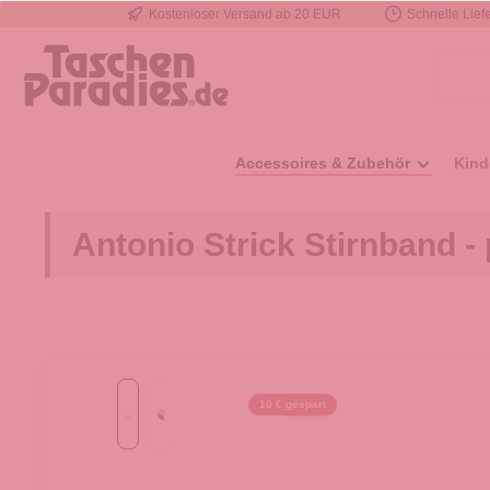
Kostenloser Versand ab 20 EUR
Schnelle Liefe
e springen
Zur Hauptnavigation springen
Accessoires & Zubehör
Kind
Antonio Strick Stirnband - 
10 € gespart