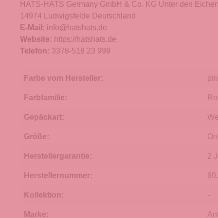
HATS-HATS Germany GmbH & Co. KG Unter den Eichen
14974 Ludwigsfelde Deutschland
E-Mail:
info@hatshats.de
Website:
https://hatshats.de
Telefon:
3378-518 23 999
Farbe vom Hersteller:
pi
Farbfamilie:
Ro
Gepäckart:
We
Größe:
On
Herstellergarantie:
2 
Herstellernummer:
60
Kollektion:
-
Marke:
An