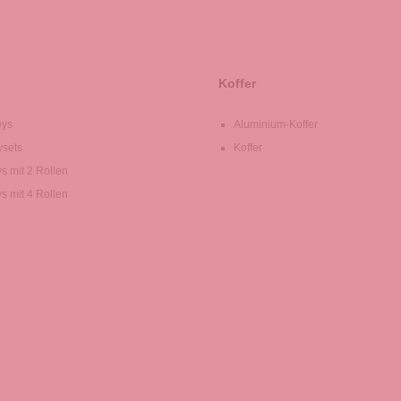
Koffer
eys
Aluminium-Koffer
ysets
Koffer
ys mit 2 Rollen
ys mit 4 Rollen