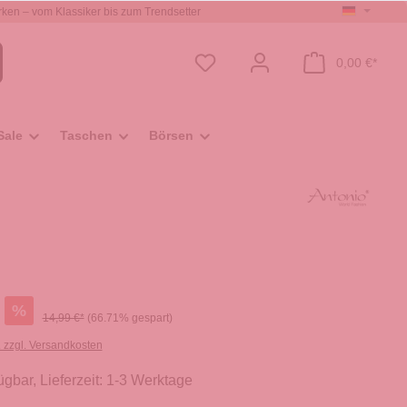
ken – vom Klassiker bis zum Trendsetter
0,00 €*
Sale
Taschen
Börsen
%
14,99 €*
(66.71% gespart)
. zzgl. Versandkosten
ügbar, Lieferzeit: 1-3 Werktage