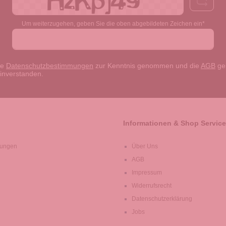
Um weiterzugehen, geben Sie die oben abgebildeten Zeichen ein*
ie
Datenschutzbestimmungen
zur Kenntnis genommen und die
AGB
gel
einverstanden.
Informationen & Shop Service
lungen
Über Uns
AGB
Impressum
Widerrufsrecht
Datenschutzerklärung
Jobs