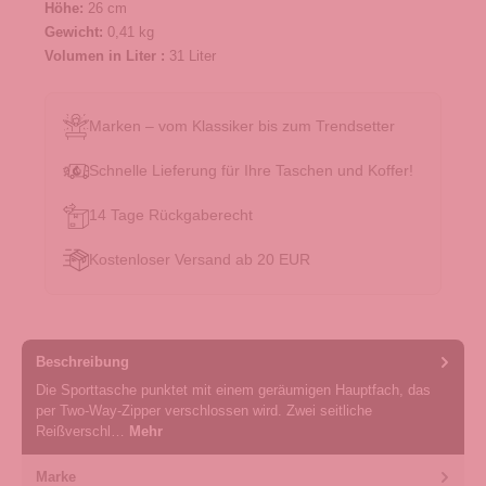
Höhe:
26 cm
Gewicht:
0,41 kg
Volumen in Liter :
31 Liter
Marken – vom Klassiker bis zum Trendsetter
Schnelle Lieferung für Ihre Taschen und Koffer!
14 Tage Rückgaberecht
Kostenloser Versand ab 20 EUR
Beschreibung
Die Sporttasche punktet mit einem geräumigen Hauptfach, das
per Two-Way-Zipper verschlossen wird. Zwei seitliche
Reißverschl…
Mehr
Marke