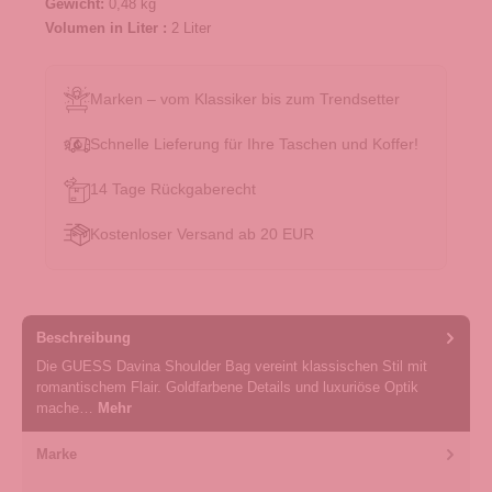
Gewicht:
0,48 kg
Volumen in Liter :
2 Liter
Marken – vom Klassiker bis zum Trendsetter
Schnelle Lieferung für Ihre Taschen und Koffer!
14 Tage Rückgaberecht
Kostenloser Versand ab 20 EUR
Beschreibung
Die GUESS Davina Shoulder Bag vereint klassischen Stil mit
romantischem Flair. Goldfarbene Details und luxuriöse Optik
mache…
Mehr
Marke