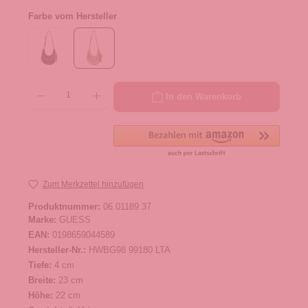
Farbe vom Hersteller
Produkt Anzahl: Gib den gewünschten Wert ein oder benutze die Schaltflächen um die 
In den Warenkorb
Zum Merkzettel hinzufügen
Produktnummer:
06.01189.37
Marke:
GUESS
EAN:
0198659044589
Hersteller-Nr.:
HWBG98 99180 LTA
Tiefe:
4 cm
Breite:
23 cm
Höhe:
22 cm