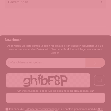
Bewertungen
Newsletter
Abonnieren Sie jetzt einfach unseren regelmäßig erscheinenden Newsletter und Sie
werden stets unter den Ersten sein, über neue Produkte und Angebote informiert
werden.
E-
Mail-
Adresse*
Um weiterzugehen, geben Sie die oben abgebildeten Zeichen ein*
Ich habe die
Datenschutzbestimmungen
zur Kenntnis genommen und die
AGB