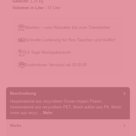
Gewicht:
1,25 kg
Volumen in Liter :
37 Liter
Marken – vom Klassiker bis zum Trendsetter
Schnelle Lieferung für Ihre Taschen und Koffer!
14 Tage Rückgaberecht
Kostenloser Versand ab 20 EUR
Beschreibung
Hauptmaterial aus recyceltem Ocean Impact Plastic,
Innenmaterial aus recyceltem PET, Mesh außen aus PA, Mesh
innen aus recyc…
Mehr
Marke