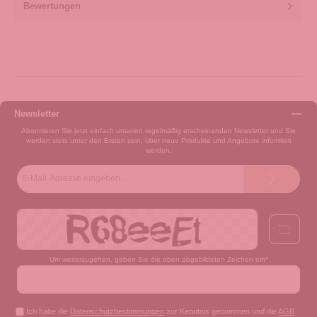
Bewertungen
Newsletter
Abonnieren Sie jetzt einfach unseren regelmäßig erscheinenden Newsletter und Sie
werden stets unter den Ersten sein, über neue Produkte und Angebote informiert
werden.
E-
Mail-
Adresse*
Um weiterzugehen, geben Sie die oben abgebildeten Zeichen ein*
Ich habe die
Datenschutzbestimmungen
zur Kenntnis genommen und die
AGB