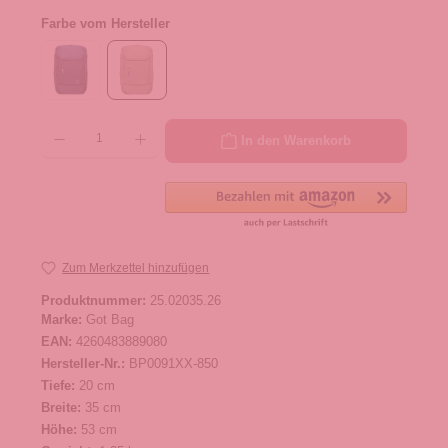
Farbe vom Hersteller
Produkt Anzahl: Gib den gewünschten Wert ein oder benutze die Schaltflächen um die 
In den Warenkorb
Zum Merkzettel hinzufügen
Produktnummer:
25.02035.26
Marke:
Got Bag
EAN:
4260483889080
Hersteller-Nr.:
BP0091XX-850
Tiefe:
20 cm
Breite:
35 cm
Höhe:
53 cm