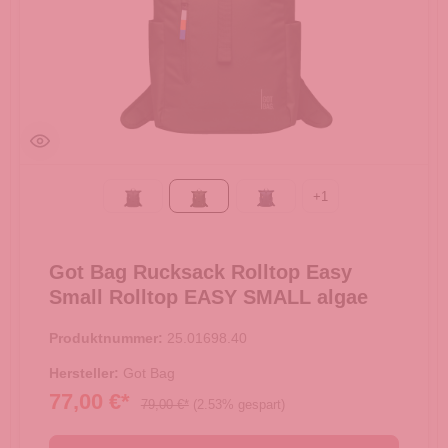
+
1
Black
algae
deep ocean
Got Bag Rucksack Rolltop Easy
Small Rolltop EASY SMALL algae
Produktnummer:
25.01698.40
Hersteller:
Got Bag
77,00 €*
79,00 €*
(2.53% gespart)