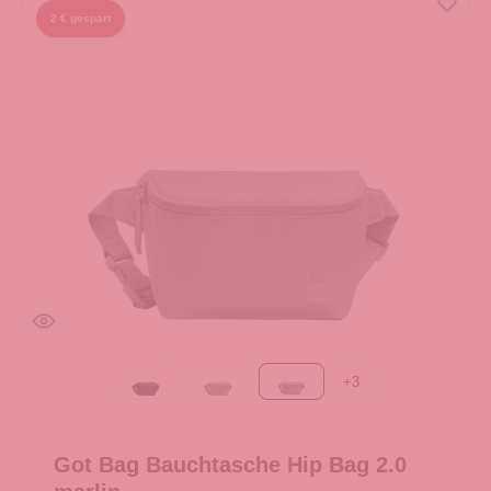
2 € gespart
+
3
Black
bass
marlin
Got Bag Bauchtasche Hip Bag 2.0