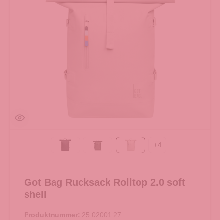
+
4
Black
algae
soft shell
Got Bag Rucksack Rolltop 2.0 soft
shell
Produktnummer:
25.02001.27