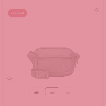
2 € gespart
Black
bass
soft shell