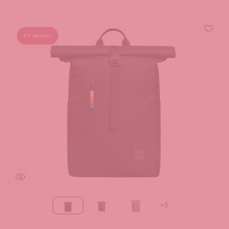
2 € gespart
+
3
Black
algae
bass