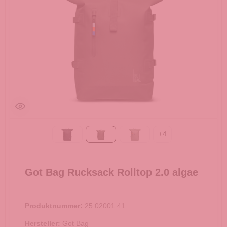
+
4
Black
algae
bass
Got Bag Rucksack Rolltop 2.0 algae
Produktnummer:
25.02001.41
Hersteller:
Got Bag