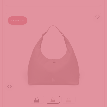
2 € gespart
monochrome black
oyster
soft shell