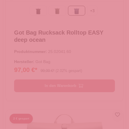
+
3
Black
algae
deep ocean
Got Bag Rucksack Rolltop EASY
deep ocean
Produktnummer:
25.02041.60
Hersteller:
Got Bag
97,00 €*
99,00 €*
(2.02% gespart)
In den Warenkorb
2 € gespart