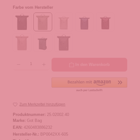
Farbe vom Hersteller
Produkt Anzahl: Gib den gewünschten Wert ein oder benutze die Schaltflächen um die 
In den Warenkorb
Zum Merkzettel hinzufügen
Produktnummer:
25.02002.40
Marke:
Got Bag
EAN:
4260483886232
Hersteller-Nr.:
BP0042XX-605