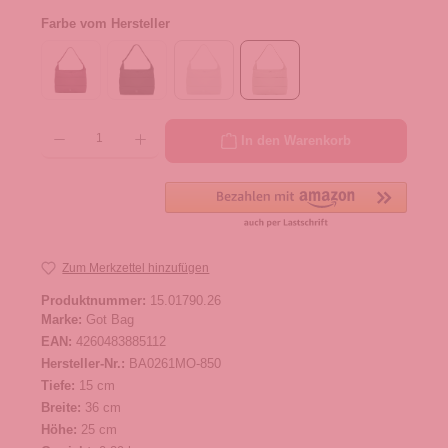
Farbe vom Hersteller
Produkt Anzahl: Gib den gewünschten Wert ein oder benutze die Schaltflächen um die 
In den Warenkorb
Zum Merkzettel hinzufügen
Produktnummer:
15.01790.26
Marke:
Got Bag
EAN:
4260483885112
Hersteller-Nr.:
BA0261MO-850
Tiefe:
15 cm
Breite:
36 cm
Höhe:
25 cm