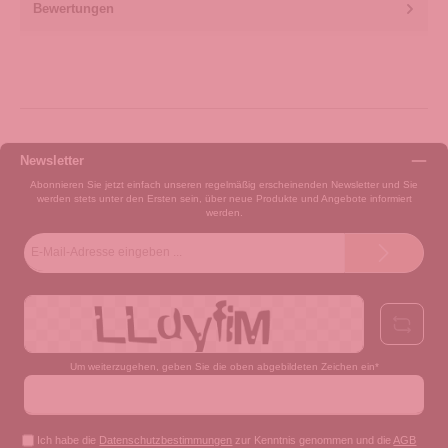
Bewertungen
Newsletter
Abonnieren Sie jetzt einfach unseren regelmäßig erscheinenden Newsletter und Sie
werden stets unter den Ersten sein, über neue Produkte und Angebote informiert
werden.
E-
Mail-
Adresse*
Um weiterzugehen, geben Sie die oben abgebildeten Zeichen ein*
Ich habe die
Datenschutzbestimmungen
zur Kenntnis genommen und die
AGB