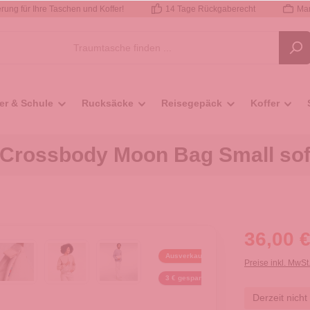
rung für Ihre Taschen und Koffer!
14 Tage Rückgaberecht
Mar
er & Schule
Rucksäcke
Reisegepäck
Koffer
Crossbody Moon Bag Small soft
36,00 €
Ausverkauft
Preise inkl. MwSt
3 € gespart
Derzeit nicht