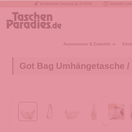
Kostenloser Versand ab 20 EUR
Schnelle Liefe
e springen
Zur Hauptnavigation springen
Accessoires & Zubehör
Kind
Got Bag Umhängetasche / 