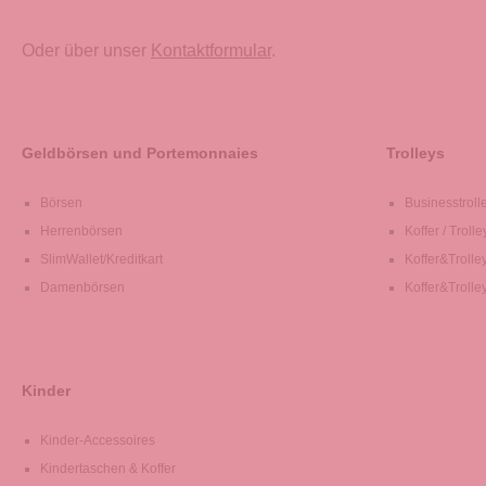
Oder über unser
Kontaktformular
.
Geldbörsen und Portemonnaies
Trolleys
Börsen
Businesstroll
Herrenbörsen
Koffer / Trolle
SlimWallet/Kreditkart
Koffer&Trolle
Damenbörsen
Koffer&Trolle
Kinder
Kinder-Accessoires
Kindertaschen & Koffer