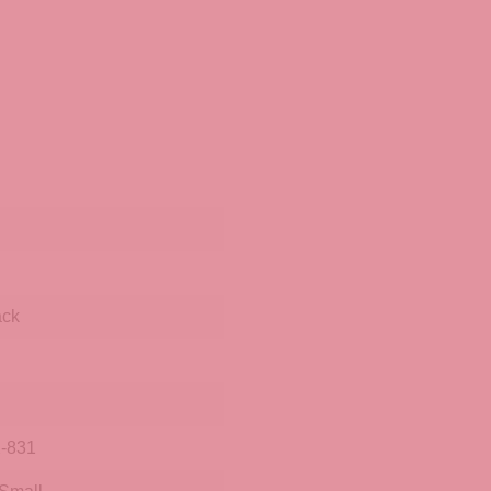
äck
-831