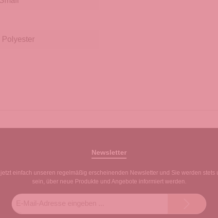
Small
 Polyester
Newsletter
jetzt einfach unseren regelmäßig erscheinenden Newsletter und Sie werden stets 
sein, über neue Produkte und Angebote informiert werden.
E-
Mail-
Adresse*