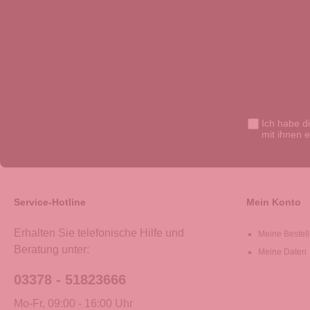
Ich habe d
mit ihnen 
Service-Hotline
Mein Konto
Erhalten Sie telefonische Hilfe und
Meine Bestel
Beratung unter:
Meine Daten
03378 - 51823666
Mo-Fr, 09:00 - 16:00 Uhr