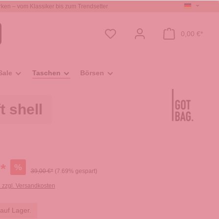
ken – vom Klassiker bis zum Trendsetter
0,00 €*
Sale
Taschen
Börsen
 shell
*
%
39,00 €*
(7.69% gespart)
. zzgl. Versandkosten
 auf Lager.