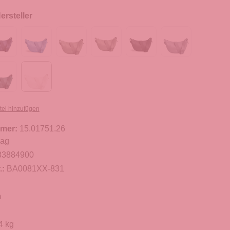
rsteller
tel hinzufügen
mer:
15.01751.26
Bag
83884900
.:
BA0081XX-831
m
4 kg