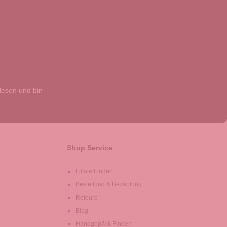
esen und bin
Shop Service
Filiale Finden
Bestellung & Bezahlung
Retoure
Blog
Handgepäck Finden