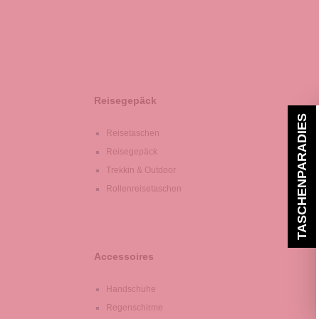
Reisegepäck
TASCHENPARADIES
Reisetaschen
Reisegepäck
Trekkin & Outdoor
Rollenreisetaschen
Accessoires
Handschuhe
Regenschirme