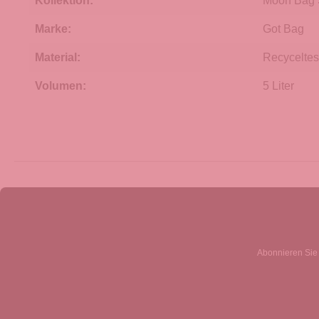
Kollektion:
Moon Bag 
Marke:
Got Bag
Material:
Recyceltes
Volumen:
5 Liter
Abonnieren Sie 