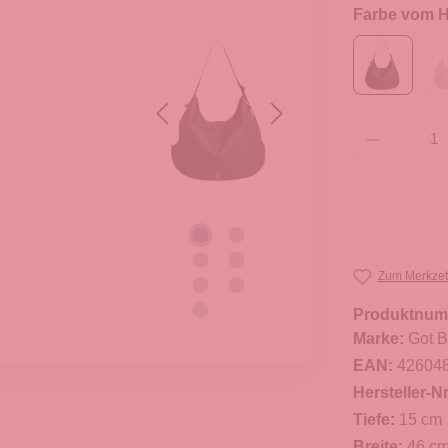
Farbe vom He
Produkt Anzahl: G
Zum Merkzet
Produktnum
Marke:
Got 
EAN:
42604
Hersteller-Nr
Tiefe:
15 cm
Breite:
46 c