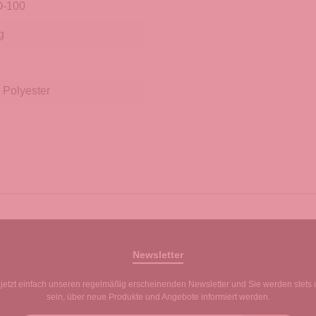
-100
g
 Polyester
Newsletter
jetzt einfach unseren regelmäßig erscheinenden Newsletter und Sie werden stets 
sein, über neue Produkte und Angebote informiert werden.