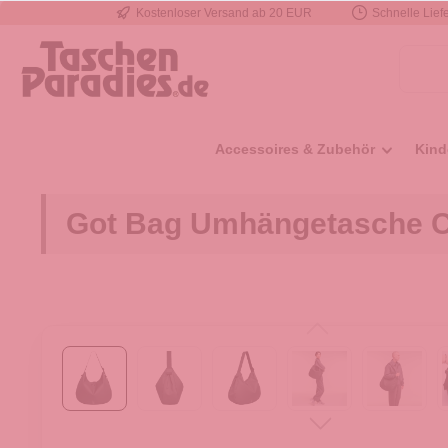
Kostenloser Versand ab 20 EUR
Schnelle Liefe
e springen
Zur Hauptnavigation springen
Accessoires & Zubehör
Kind
Got Bag Umhängetasche 