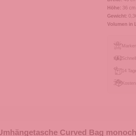
Höhe:
36 cm
Gewicht:
0,3
Volumen in L
Marken
Schnell
14 Tag
Kosten
 Umhängetasche Curved Bag monoch