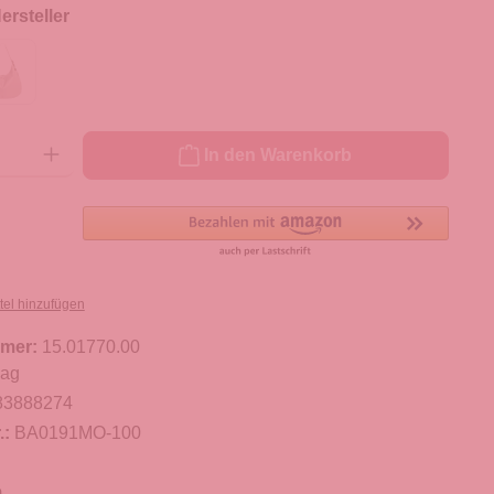
rsteller
ib den gewünschten Wert ein oder benutze die Schaltflächen um die Anzahl zu er
In den Warenkorb
tel hinzufügen
mer:
15.01770.00
Bag
83888274
.:
BA0191MO-100
m