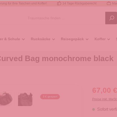
rung für Ihre Taschen und Koffer!
14 Tage Rückgaberecht
Mar
er & Schule
Rucksäcke
Reisegepäck
Koffer
Curved Bag monochrome black
67,00 €
2 € gespart
Preise inkl. MwSt
Sofort verf