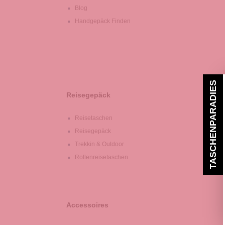
Blog
Handgepäck Finden
TASCHENPARADIES
Reisegepäck
Reisetaschen
Reisegepäck
Trekkin & Outdoor
Rollenreisetaschen
Accessoires