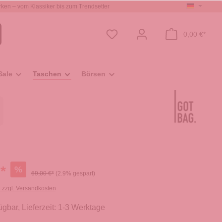
ken – vom Klassiker bis zum Trendsetter
0,00 €*
Sale
Taschen
Börsen
*
%
69,00 €*
(2.9% gespart)
. zzgl. Versandkosten
ügbar, Lieferzeit: 1-3 Werktage