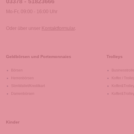
03378 - 51823666
Mo-Fr, 09:00 - 16:00 Uhr
Oder über unser
Kontaktformular
.
Geldbörsen und Portemonnaies
Trolleys
Börsen
Businesstroll
Herrenbörsen
Koffer / Trolle
SlimWallet/Kreditkart
Koffer&Trolle
Damenbörsen
Koffer&Trolle
Kinder