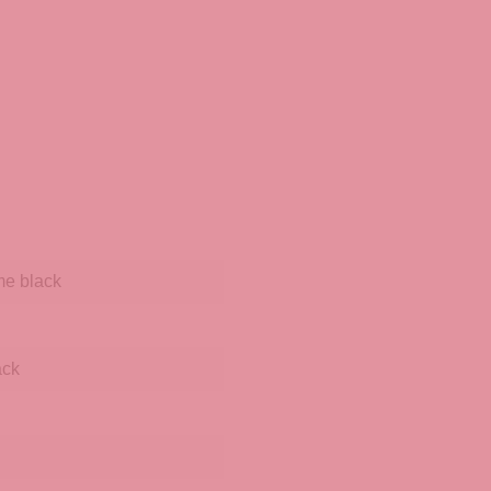
e black
äck