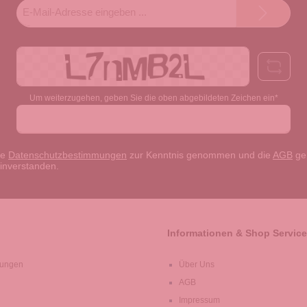
E-
Mail-
Adresse*
Um weiterzugehen, geben Sie die oben abgebildeten Zeichen ein*
ie
Datenschutzbestimmungen
zur Kenntnis genommen und die
AGB
gel
einverstanden.
Informationen & Shop Service
lungen
Über Uns
AGB
Impressum