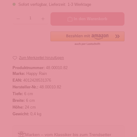
Sofort verfügbar, Lieferzeit: 1-3 Werktage
Produkt Anzahl: Gib den gewünschten Wert ein oder benutze die Schaltflächen um die 
In den Warenkorb
Zum Merkzettel hinzufügen
Produktnummer:
48.00010.82
Marke:
Happy Rain
EAN:
4012428531376
Hersteller-Nr.:
48.00010.82
Tiefe:
6 cm
Breite:
6 cm
Höhe:
24 cm
Gewicht:
0,4 kg
Marken – vom Klassiker bis zum Trendsetter