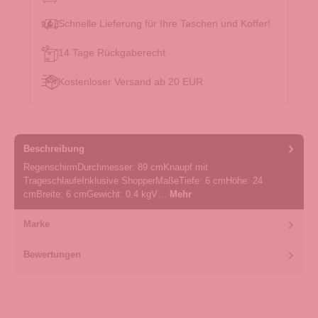
Schnelle Lieferung für Ihre Taschen und Koffer!
14 Tage Rückgaberecht
Kostenloser Versand ab 20 EUR
Beschreibung
RegenschirmDurchmesser: 89 cmKnaupf mit
TrageschlaufeInklusive ShopperMaßeTiefe: 6 cmHöhe: 24
cmBreite: 6 cmGewicht: 0.4 kgV…
Mehr
Marke
Bewertungen