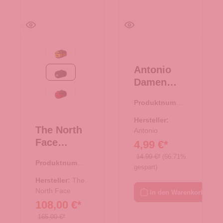
Summit Gold-TNF Black
Antonio
TNF Black
Damen
Slipper
TNF Red-TNF Black
Produktnumme
"Clou"
r:
71.00618.01
Dots
Hersteller:
The North
Größe
Antonio
Face
4,99 €*
38/39 -
Reisetasch
schwarz
14,99 €*
(66.71%
Produktnumme
e/Rucksac
gespart)
r:
33.01078.00
k Base
Hersteller:
The
Camp
North Face
In den Warenkorb
108,00 €*
Duffel L
TNF Black
165,00 €*