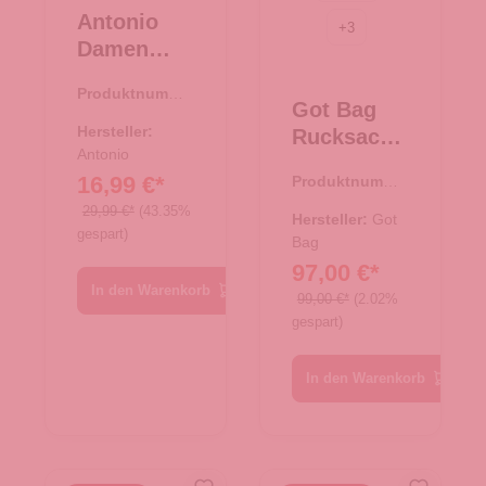
Antonio
+
3
Damen
Freizeit
Produktnumme
Rucksack -
Got Bag
r:
19.00008.00
schwarz
Hersteller:
Rucksack
Antonio
Rolltop
16,99 €*
Produktnumme
EASY
r:
25.02041.00
29,99 €*
(43.35%
Black
Hersteller:
Got
gespart)
Bag
97,00 €*
In den Warenkorb
99,00 €*
(2.02%
gespart)
In den Warenkorb