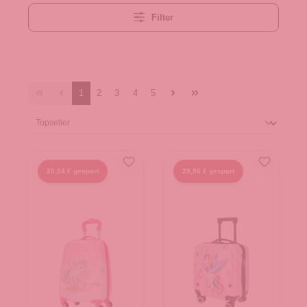
Filter
1
2
3
4
5
20,04 € gespart
29,96 € gespart