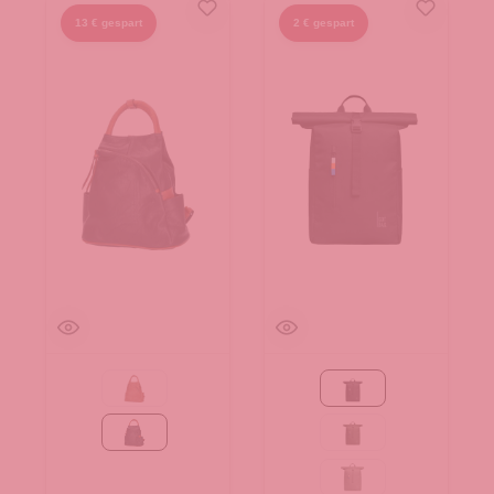
13 € gespart
2 € gespart
Camel
Black
schwarz
algae
bass