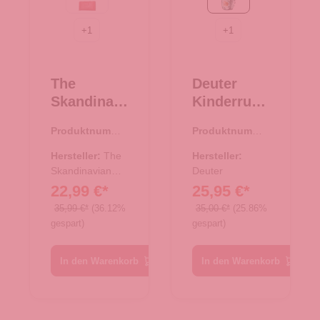
rot
spearmint-seagreen
+
1
+
1
The
Deuter
Skandinavi
Kinderruck
an Brand
sack Pico
Produktnumme
Produktnumme
Damen
spearmint-
r:
44.02411.38
r:
23.00480.40
Geldbörse
seagreen
Hersteller:
The
Hersteller:
Leder -
Skandinavian
Deuter
Brand
22,99 €*
25,95 €*
Cognac
35,99 €*
(36.12%
35,00 €*
(25.86%
gespart)
gespart)
In den Warenkorb
In den Warenkorb