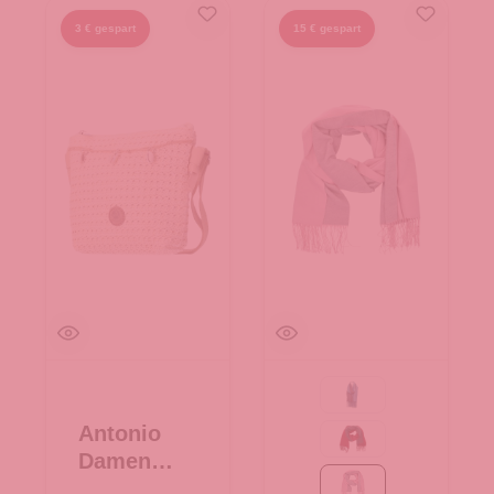
3 € gespart
15 € gespart
69-navy
Antonio
bordeaux/grau
Damen
Bast
rosa/grau