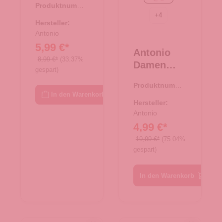
Produktnumme
Tasche XS
+
4
r:
08.00750.26
- beige
Hersteller:
Antonio
5,99 €*
Antonio
8,99 €*
(33.37%
Damen
gespart)
Schal soft
Produktnumme
Cashmera
In den Warenkorb
r:
62.01768.82
- rosa/grau
Hersteller:
Antonio
4,99 €*
19,99 €*
(75.04%
gespart)
In den Warenkorb