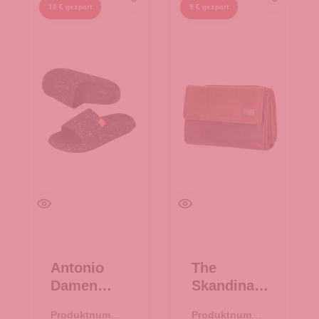
10 € gespart
5 € gespart
Antonio
The
Damen
Skandinavi
Slipper
an Brand
Produktnumme
Produktnumme