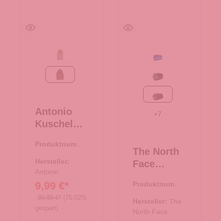
Taupe
Active blue
braun
Evergreen-TNF Black
TNF Black
Antonio
+
7
Kuschel
Hoodie
Produktnumme
Teddy
The North
r:
67.00299.30
Oversize -
Hersteller:
Face
braun
Antonio
Reisetasch
9,99 €*
Produktnumme
e/Rucksac
r:
33.01081.00
39,99 €*
(75.02%
k Base
Hersteller:
The
gespart)
Camp
North Face