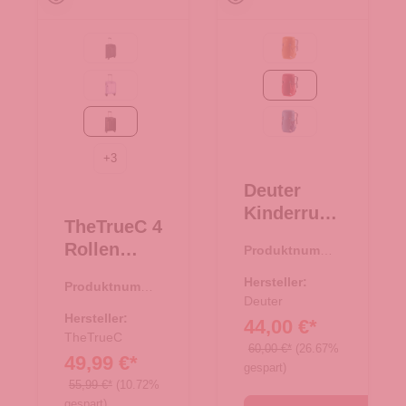
Black
maple-amber
Flieder
masala-cherry
black/rose
wave-nightblue
+
3
Deuter
Kinderruck
TheTrueC 4
sack
Rollen
Produktnumme
Junior
r:
23.00483.80
Koffer
masala-
Hersteller:
Produktnumme
Superlight
cherry
Deuter
r:
35.01194.01
55cm
Hersteller:
44,00 €*
Kopenhage
TheTrueC
60,00 €*
(26.67%
49,99 €*
n
gespart)
black/rose
55,99 €*
(10.72%
gespart)