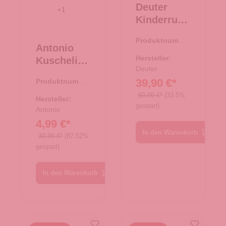
Deuter
+
1
Kinderruck
sack
Produktnumme
Waldfuchs
Antonio
r:
23.00522.60
14 wave-
Hersteller:
Kuschelige
nightblue
Deuter
r
39,90 €*
Produktnumme
Damenpon
r:
62.00857.37
60,00 €*
(33.5%
cho -
Hersteller:
gespart)
Taupe
Antonio
4,99 €*
In den Warenkorb
39,99 €*
(87.52%
gespart)
In den Warenkorb