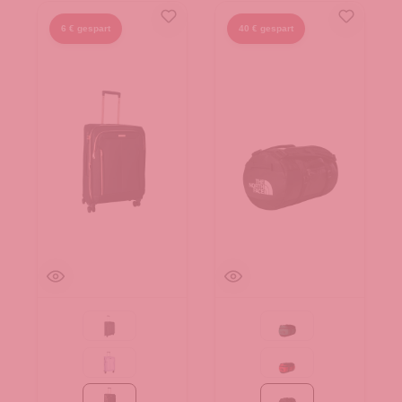
6 € gespart
40 € gespart
Black
Evergreen-TNF Black
Flieder
Red-TNF Black-NPF