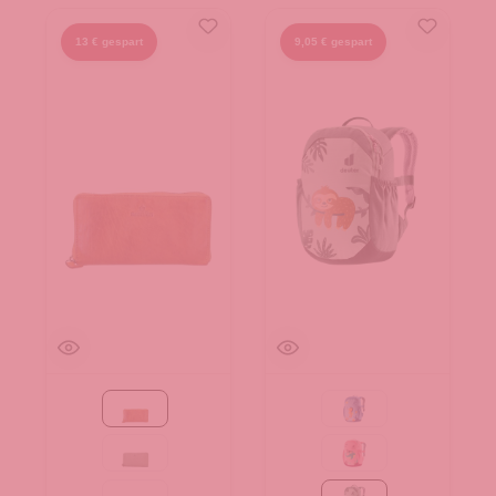
13 € gespart
9,05 € gespart
Cognac
aqua-wave
mint
blossom-dahlia