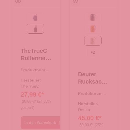
navy
Black
schwarz
amber-maple
bone-desert
TheTrueC
+
2
Rollenreise
tasche
Produktnumme
50cm
Deuter
r:
34.00377.00
Berlin 2.0
Hersteller:
Rucksack
schwarz
TheTrueC
Gogo
27,99 €*
Produktnumme
bone-
r:
25.01965.26
36,99 €*
(24.33%
desert
Hersteller:
gespart)
Deuter
45,00 €*
In den Warenkorb
60,00 €*
(25%