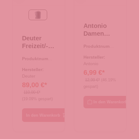
Black
Antonio
Damen
Deuter
Bast
Freizeit/-
Produktnumme
Tasche M -
r:
08.00752.26
Laptopruck
beige
Hersteller:
Produktnumme
sack
Antonio
r:
25.01768.00
Gigant
Hersteller:
6,99 €*
Black
Deuter
12,99 €*
(46.19%
89,00 €*
gespart)
110,00 €*
(19.09% gespart)
In den Warenkorb
In den Warenkorb