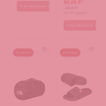
98,00 €*
Duffel S
In den Warenkorb
TNF Black
145,00 €*
(32.41% gespart)
In den Warenkorb
57 € gespart
10 € gespart