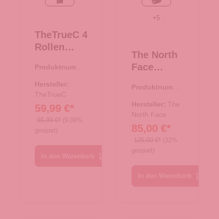
black/rose
TNF Black
+
5
TheTrueC 4
Rollen
The North
Koffer
Face
Produktnumme
Superlight
r:
35.01195.01
Reisetasch
67cm
Hersteller:
Produktnumme
e/Rucksac
Kopenhage
TheTrueC
r:
33.01080.00
k Base
Hersteller:
The
59,99 €*
n
Camp
North Face
black/rose
65,99 €*
(9.09%
85,00 €*
Duffel XS
gespart)
TNF Black
125,00 €*
(32%
gespart)
In den Warenkorb
In den Warenkorb