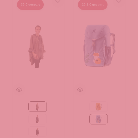
35 € gespart
20,1 € gespart
Taupe
amber-maple
grau
wave-nightblue
schwarz