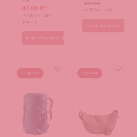
Large
TNF Black
155,00 €*
47,00 €*
Black
(35.48% gespart)
49,00 €*
(4.08%
gespart)
In den Warenkorb
In den Warenkorb
16 € gespart
2 € gespart