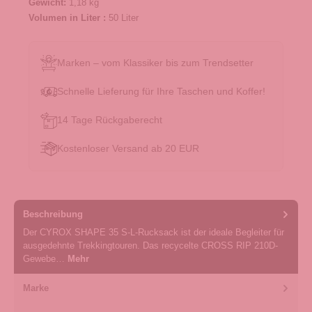
Gewicht:
1,18 kg
Volumen in Liter :
50 Liter
Marken – vom Klassiker bis zum Trendsetter
Schnelle Lieferung für Ihre Taschen und Koffer!
14 Tage Rückgaberecht
Kostenloser Versand ab 20 EUR
Beschreibung
Der CYROX SHAPE 35 S-L-Rucksack ist der ideale Begleiter für
ausgedehnte Trekkingtouren. Das recycelte CROSS RIP 210D-
Gewebe…
Mehr
Marke