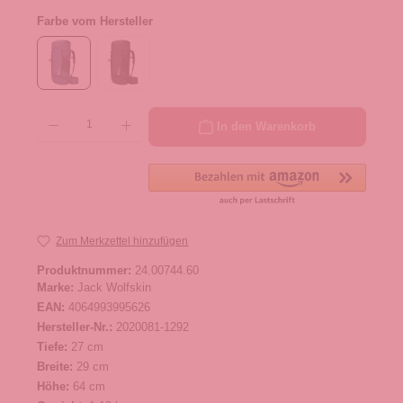
Farbe vom Hersteller
Produkt Anzahl: Gib den gewünschten Wert ein oder benutze die Schaltflächen um die 
In den Warenkorb
Zum Merkzettel hinzufügen
Produktnummer:
24.00744.60
Marke:
Jack Wolfskin
EAN:
4064993995626
Hersteller-Nr.:
2020081-1292
Tiefe:
27 cm
Breite:
29 cm
Höhe:
64 cm