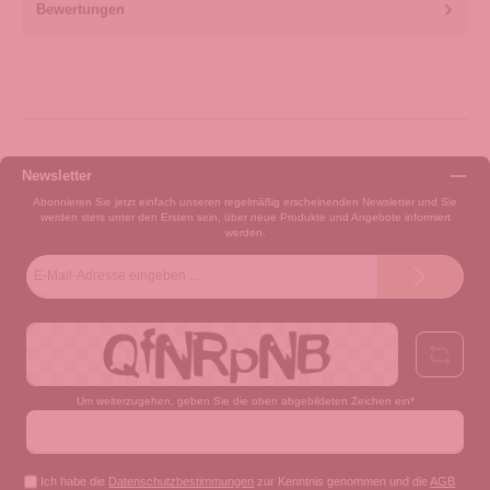
Bewertungen
Newsletter
Abonnieren Sie jetzt einfach unseren regelmäßig erscheinenden Newsletter und Sie
werden stets unter den Ersten sein, über neue Produkte und Angebote informiert
werden.
E-
Mail-
Adresse*
Um weiterzugehen, geben Sie die oben abgebildeten Zeichen ein*
Ich habe die
Datenschutzbestimmungen
zur Kenntnis genommen und die
AGB