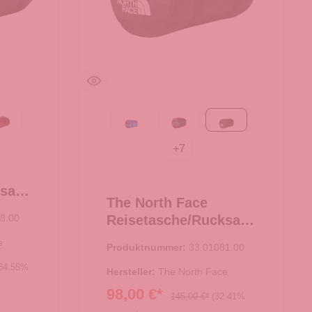
Black
k
TNF Red-TNF Black
Active blue
Evergreen-TNF Black
TNF Black
+
7
ksack
The North Face
 L
8.00
Reisetasche/Rucksack
Base Camp Duffel S
e
Produktnummer:
33.01081.00
TNF Black
34.55%
Hersteller:
The North Face
98,00 €*
145,00 €*
(32.41%