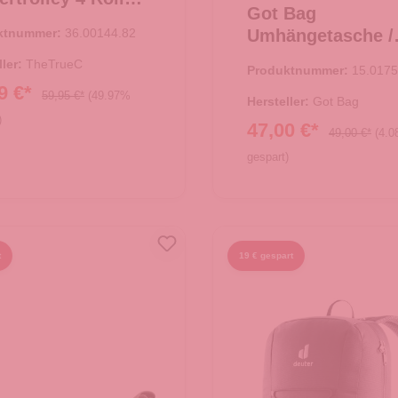
Got Bag
orn - Rosa
ktnummer:
36.00144.82
Umhängetasche /
Crossbody Moon
ller:
TheTrueC
Produktnummer:
15.0175
Large Black
9 €*
59,95 €*
(49.97%
Hersteller:
Got Bag
)
47,00 €*
49,00 €*
(4.
gespart)
 den Warenkorb
In den Warenkorb
t
19 € gespart