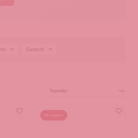
öhe
Gewicht
55 € gespart