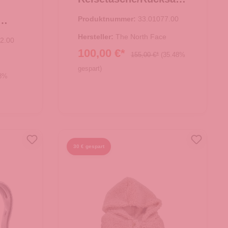
Base Camp Duffel M
Produktnummer:
33.01077.00
TNF Black
 Bag
Hersteller:
The North Face
2.00
100,00 €*
155,00 €*
(35.48%
gespart)
08%
In den Warenkorb
30 € gespart