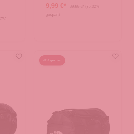
9,99 €*
39,99 €*
(75.02%
gespart)
.67%
In den Warenkorb
47 € gespart