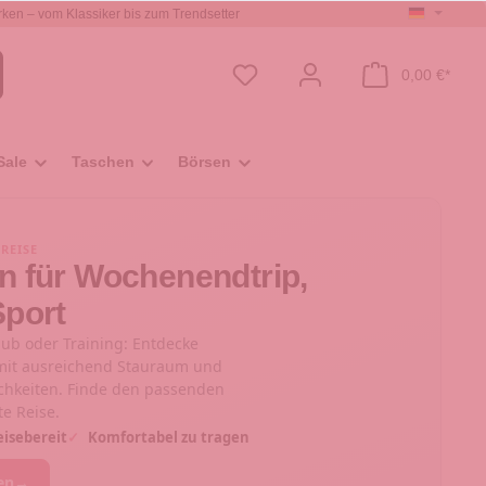
ken – vom Klassiker bis zum Trendsetter
0,00 €*
Sale
Taschen
Börsen
 REISE
n für Wochenendtrip,
Sport
aub oder Training: Entdecke
 mit ausreichend Stauraum und
chkeiten. Finde den passenden
te Reise.
isebereit
✓
Komfortabel zu tragen
en
→