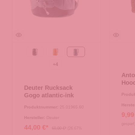
Black
amber-maple
atlantic-ink
+
4
Anto
Hood
Deuter Rucksack
Over
Gogo atlantic-ink
Produ
Herste
Produktnummer:
25.01965.60
9,99
Hersteller:
Deuter
gespart
44,00 €*
60,00 €*
(26.67%