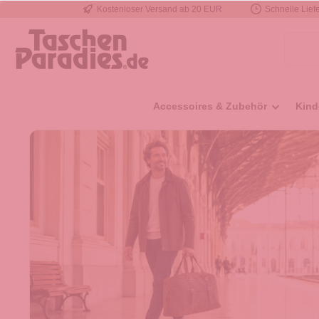
Kostenloser Versand ab 20 EUR
Schnelle Liefe
e springen
Zur Hauptnavigation springen
Accessoires & Zubehör
Kind