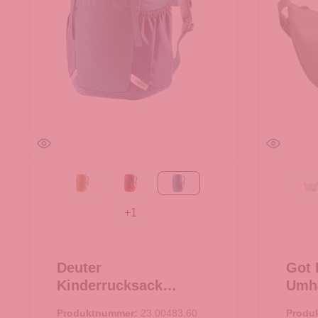
maple-amber
masala-cherry
wave-nightblue
B
+
1
Deuter
Got 
Kinderrucksack
Umhä
Junior wave-nightblue
Cro
Produktnummer:
23.00483.60
Produ