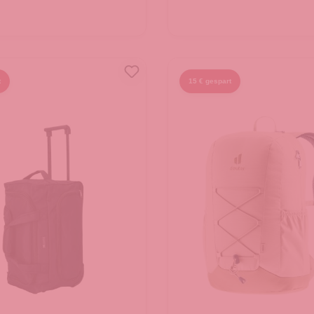
 den Warenkorb
In den Warenkorb
t
15 € gespart