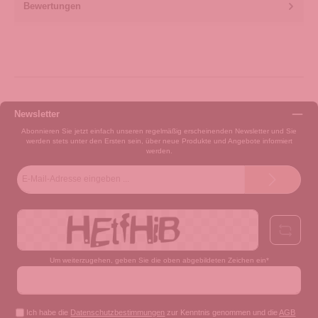
Bewertungen
Newsletter
Abonnieren Sie jetzt einfach unseren regelmäßig erscheinenden Newsletter und Sie
werden stets unter den Ersten sein, über neue Produkte und Angebote informiert
werden.
E-
Mail-
Adresse*
Um weiterzugehen, geben Sie die oben abgebildeten Zeichen ein*
Ich habe die
Datenschutzbestimmungen
zur Kenntnis genommen und die
AGB