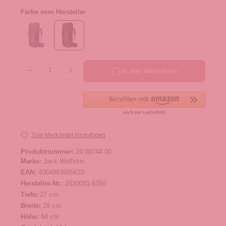
Farbe vom Hersteller
Produkt Anzahl: Gib den gewünschten Wert ein oder benutze die Schaltflächen um die 
In den Warenkorb
Zum Merkzettel hinzufügen
Produktnummer:
24.00744.00
Marke:
Jack Wolfskin
EAN:
4064993995633
Hersteller-Nr.:
2020081-6350
Tiefe:
27 cm
Breite:
29 cm
Höhe:
64 cm