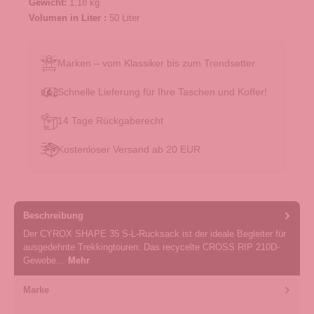
Gewicht:
1,18 kg
Volumen in Liter :
50 Liter
Marken – vom Klassiker bis zum Trendsetter
Schnelle Lieferung für Ihre Taschen und Koffer!
14 Tage Rückgaberecht
Kostenloser Versand ab 20 EUR
Beschreibung
Der CYROX SHAPE 35 S-L-Rucksack ist der ideale Begleiter für
ausgedehnte Trekkingtouren. Das recycelte CROSS RIP 210D-
Gewebe…
Mehr
Marke