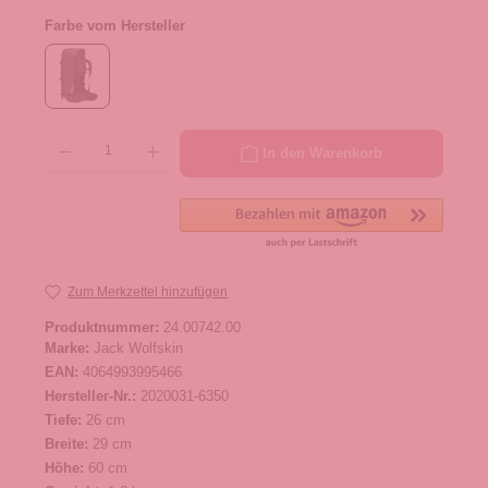
Farbe vom Hersteller
Produkt Anzahl: Gib den gewünschten Wert ein oder benutze die Schaltflächen um die 
In den Warenkorb
Zum Merkzettel hinzufügen
Produktnummer:
24.00742.00
Marke:
Jack Wolfskin
EAN:
4064993995466
Hersteller-Nr.:
2020031-6350
Tiefe:
26 cm
Breite:
29 cm
Höhe:
60 cm