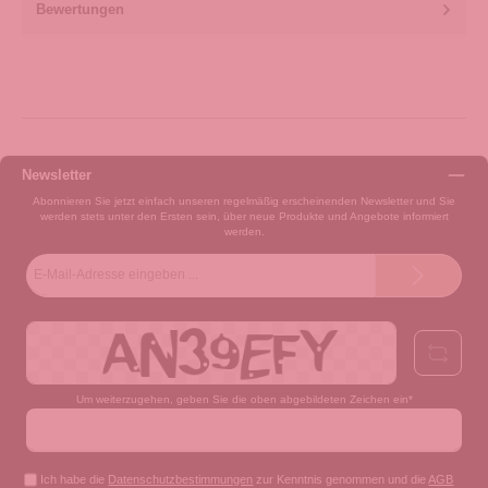
Bewertungen
Newsletter
Abonnieren Sie jetzt einfach unseren regelmäßig erscheinenden Newsletter und Sie
werden stets unter den Ersten sein, über neue Produkte und Angebote informiert
werden.
E-
Mail-
Adresse*
Um weiterzugehen, geben Sie die oben abgebildeten Zeichen ein*
Ich habe die
Datenschutzbestimmungen
zur Kenntnis genommen und die
AGB