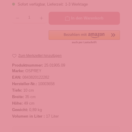
Sofort verfügbar, Lieferzeit: 1-3 Werktage
Produkt Anzahl: Gib den gewünschten Wert ein oder benutze die Schaltflächen um die 
In den Warenkorb
Zum Merkzettel hinzufügen
Produktnummer:
25.01905.09
Marke:
OSPREY
EAN:
0843820122282
Hersteller-Nr.:
10003658
Tiefe:
10 cm
Breite:
35 cm
Höhe:
49 cm
Gewicht:
0,89 kg
Volumen in Liter :
17 Liter