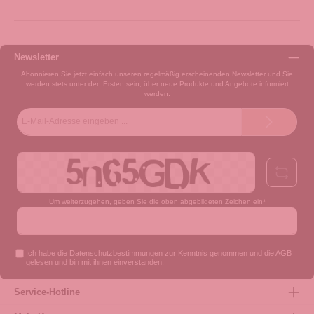
Newsletter
Abonnieren Sie jetzt einfach unseren regelmäßig erscheinenden Newsletter und Sie
werden stets unter den Ersten sein, über neue Produkte und Angebote informiert
werden.
E-
Mail-
Adresse*
Um weiterzugehen, geben Sie die oben abgebildeten Zeichen ein*
Ich habe die
Datenschutzbestimmungen
zur Kenntnis genommen und die
AGB
gelesen und bin mit ihnen einverstanden.
Service-Hotline