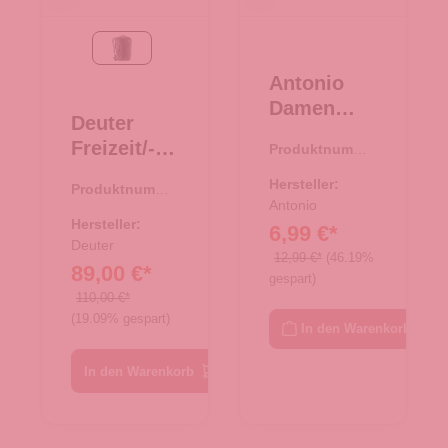
Black
Antonio
Damen
Deuter
Bast
Freizeit/-
Produktnumme
Tasche M -
r:
08.00752.26
Laptopruck
beige
Hersteller:
Produktnumme
sack
Antonio
r:
25.01768.00
Gigant
Hersteller:
6,99 €*
Black
Deuter
12,99 €*
(46.19%
89,00 €*
gespart)
110,00 €*
(19.09% gespart)
In den Warenkorb
In den Warenkorb