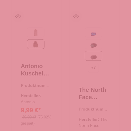
Taupe
Active blue
braun
Evergreen-TNF Black
TNF Black
Antonio
+
7
Kuschel
Hoodie
Produktnumme
Teddy
The North
r:
67.00299.30
Oversize -
Hersteller:
Face
braun
Antonio
Reisetasch
9,99 €*
Produktnumme
e/Rucksac
r:
33.01081.00
39,99 €*
(75.02%
k Base
Hersteller:
The
gespart)
Camp
North Face