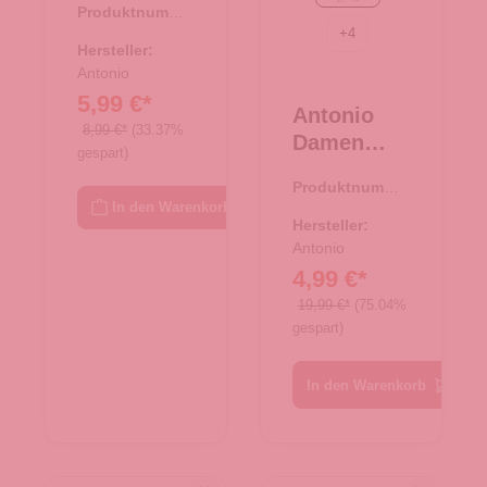
Produktnumme
Tasche XS
+
4
r:
08.00750.26
- beige
Hersteller:
Antonio
5,99 €*
Antonio
8,99 €*
(33.37%
Damen
gespart)
Schal soft
Produktnumme
Cashmera
In den Warenkorb
r:
62.01768.82
- rosa/grau
Hersteller:
Antonio
4,99 €*
19,99 €*
(75.04%
gespart)
In den Warenkorb