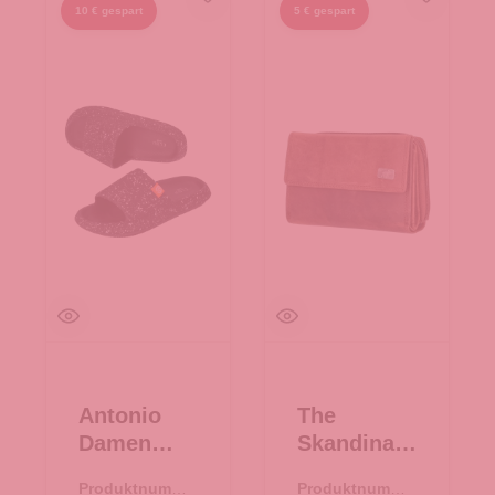
10 € gespart
5 € gespart
Antonio
The
Damen
Skandinavi
Slipper
an Brand
Produktnumme
Produktnumme