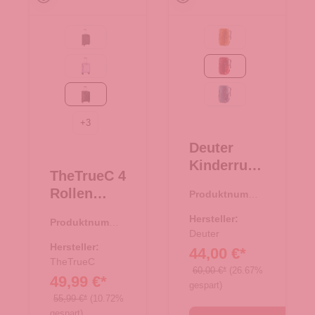
Black
maple-amber
Flieder
masala-cherry
black/rose
wave-nightblue
+
3
Deuter
Kinderruck
TheTrueC 4
sack
Rollen
Produktnumme
Junior
r:
23.00483.80
Koffer
masala-
Hersteller:
Produktnumme
Superlight
cherry
Deuter
r:
35.01194.01
55cm
Hersteller:
44,00 €*
Kopenhage
TheTrueC
60,00 €*
(26.67%
49,99 €*
n
gespart)
black/rose
55,99 €*
(10.72%
gespart)