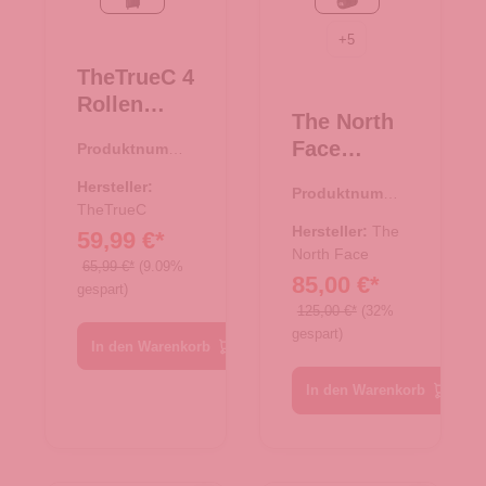
black/rose
TNF Black
+
5
TheTrueC 4
Rollen
The North
Koffer
Face
Produktnumme
Superlight
r:
35.01195.01
Reisetasch
67cm
Hersteller:
Produktnumme
e/Rucksac
Kopenhage
TheTrueC
r:
33.01080.00
k Base
Hersteller:
The
59,99 €*
n
Camp
North Face
black/rose
65,99 €*
(9.09%
85,00 €*
Duffel XS
gespart)
TNF Black
125,00 €*
(32%
gespart)
In den Warenkorb
In den Warenkorb