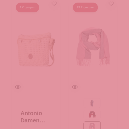
3 € gespart
15 € gespart
69-navy
Antonio
bordeaux/grau
Damen
Bast
rosa/grau