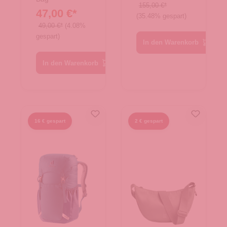
Large
TNF Black
155,00 €*
47,00 €*
Black
(35.48% gespart)
49,00 €*
(4.08%
gespart)
In den Warenkorb
In den Warenkorb
16 € gespart
2 € gespart