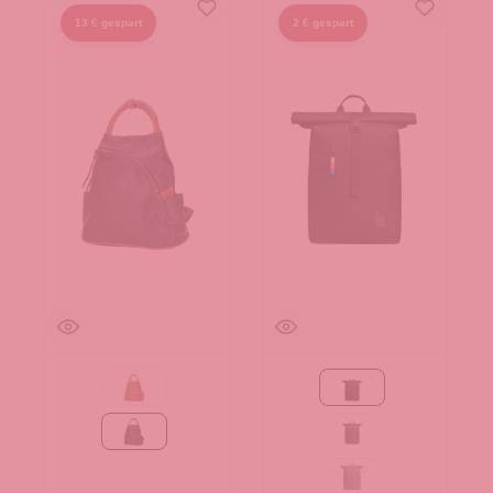
13 € gespart
2 € gespart
Camel
Black
schwarz
algae
bass