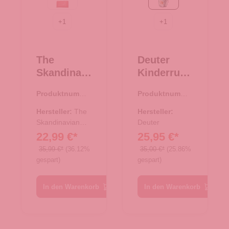
rot
spearmint-seagreen
+
1
+
1
The
Deuter
Skandinavi
Kinderruck
an Brand
sack Pico
Produktnumme
Produktnumme
Damen
spearmint-
r:
44.02411.38
r:
23.00480.40
Geldbörse
seagreen
Hersteller:
The
Hersteller:
Leder -
Skandinavian
Deuter
Brand
22,99 €*
25,95 €*
Cognac
35,99 €*
(36.12%
35,00 €*
(25.86%
gespart)
gespart)
In den Warenkorb
In den Warenkorb