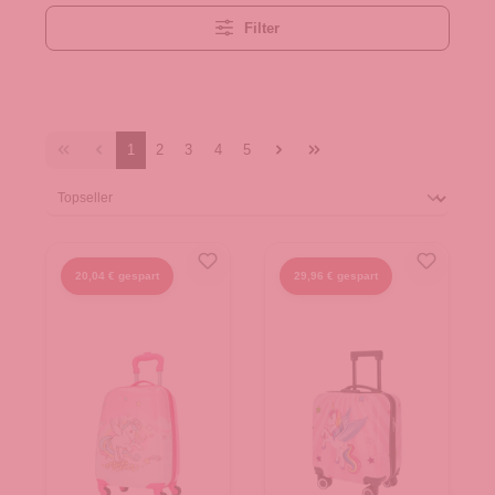
Filter
1
2
3
4
5
20,04 € gespart
29,96 € gespart