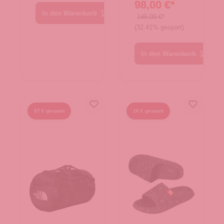
98,00 €*
Duffel S
In den Warenkorb
TNF Black
145,00 €*
(32.41% gespart)
In den Warenkorb
57 € gespart
10 € gespart