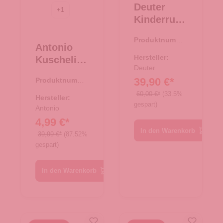
Deuter
+
1
Kinderruck
sack
Produktnumme
Waldfuchs
Antonio
r:
23.00522.60
14 wave-
Hersteller:
Kuschelige
nightblue
Deuter
r
39,90 €*
Produktnumme
Damenpon
r:
62.00857.37
60,00 €*
(33.5%
cho -
Hersteller:
gespart)
Taupe
Antonio
4,99 €*
In den Warenkorb
39,99 €*
(87.52%
gespart)
In den Warenkorb