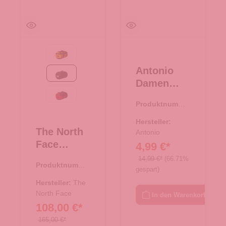
Summit Gold-TNF Black
Antonio
TNF Black
Damen
Slipper
TNF Red-TNF Black
Produktnumme
"Clou"
r:
71.00618.01
Dots
Hersteller:
The North
Größe
Antonio
Face
4,99 €*
38/39 -
Reisetasch
schwarz
14,99 €*
(66.71%
Produktnumme
e/Rucksac
gespart)
r:
33.01078.00
k Base
Hersteller:
The
Camp
North Face
In den Warenkorb
108,00 €*
Duffel L
TNF Black
165,00 €*