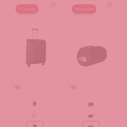
6 € gespart
40 € gespart
Black
Evergreen-TNF Black
Flieder
Red-TNF Black-NPF