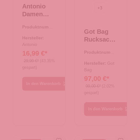
Antonio
+
3
Damen
Freizeit
Produktnumme
Rucksack -
Got Bag
r:
19.00008.00
schwarz
Hersteller:
Rucksack
Antonio
Rolltop
16,99 €*
Produktnumme
EASY
r:
25.02041.00
29,99 €*
(43.35%
Black
Hersteller:
Got
gespart)
Bag
97,00 €*
In den Warenkorb
99,00 €*
(2.02%
gespart)
In den Warenkorb