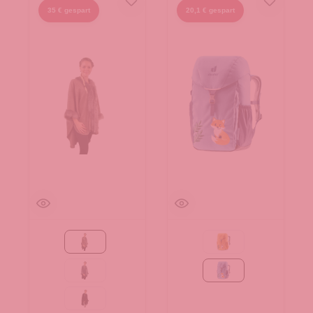
35 € gespart
20,1 € gespart
Taupe
amber-maple
grau
wave-nightblue
schwarz