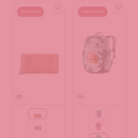
13 € gespart
9,05 € gespart
Cognac
aqua-wave
mint
blossom-dahlia