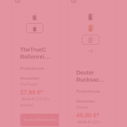
navy
Black
schwarz
amber-maple
bone-desert
TheTrueC
+
2
Rollenreise
tasche
Produktnumme
50cm
Deuter
r:
34.00377.00
Berlin 2.0
Hersteller:
Rucksack
schwarz
TheTrueC
Gogo
27,99 €*
Produktnumme
bone-
r:
25.01965.26
36,99 €*
(24.33%
desert
Hersteller:
gespart)
Deuter
45,00 €*
In den Warenkorb
60,00 €*
(25%