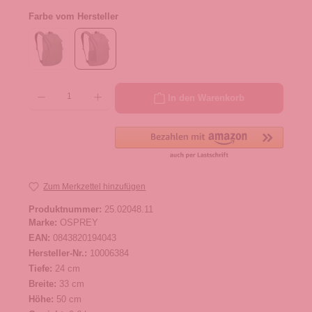
Farbe vom Hersteller
Produkt Anzahl: Gib den gewünschten Wert ein oder benutze die Schaltflächen um die 
In den Warenkorb
Zum Merkzettel hinzufügen
Produktnummer:
25.02048.11
Marke:
OSPREY
EAN:
0843820194043
Hersteller-Nr.:
10006384
Tiefe:
24 cm
Breite:
33 cm
Höhe:
50 cm