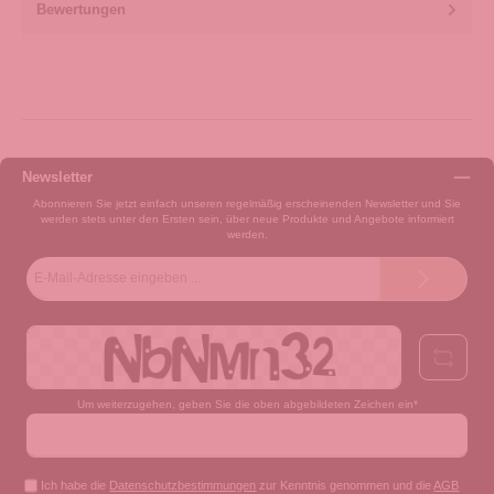
Bewertungen
Newsletter
Abonnieren Sie jetzt einfach unseren regelmäßig erscheinenden Newsletter und Sie
werden stets unter den Ersten sein, über neue Produkte und Angebote informiert
werden.
E-
Mail-
Adresse*
Um weiterzugehen, geben Sie die oben abgebildeten Zeichen ein*
Ich habe die
Datenschutzbestimmungen
zur Kenntnis genommen und die
AGB