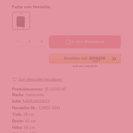
Farbe vom Hersteller
Produkt Anzahl: Gib den gewünschten Wert ein oder benutze die Schaltflächen um die 
In den Warenkorb
Zum Merkzettel hinzufügen
Produktnummer:
35.01503.00
Marke:
Samsonite
EAN:
5400520024022
Hersteller-Nr.:
128831-1041
Tiefe:
28 cm
Breite:
42 cm
Höhe:
66 cm