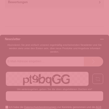
Bewertungen
Newsletter
Abonnieren Sie jetzt einfach unseren regelmäßig erscheinenden Newsletter und Sie
werden stets unter den Ersten sein, über neue Produkte und Angebote informiert
werden.
E-
Mail-
Adresse*
Um weiterzugehen, geben Sie die oben abgebildeten Zeichen ein*
Ich habe die
Datenschutzbestimmungen
zur Kenntnis genommen und die
AGB