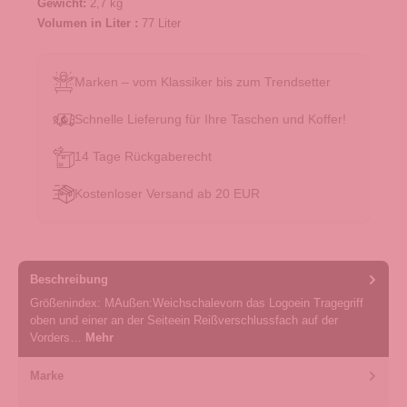
Gewicht:
2,7 kg
Volumen in Liter :
77 Liter
Marken – vom Klassiker bis zum Trendsetter
Schnelle Lieferung für Ihre Taschen und Koffer!
14 Tage Rückgaberecht
Kostenloser Versand ab 20 EUR
Beschreibung
Größenindex: MAußen:Weichschalevorn das Logoein Tragegriff
oben und einer an der Seiteein Reißverschlussfach auf der
Vorders…
Mehr
Marke