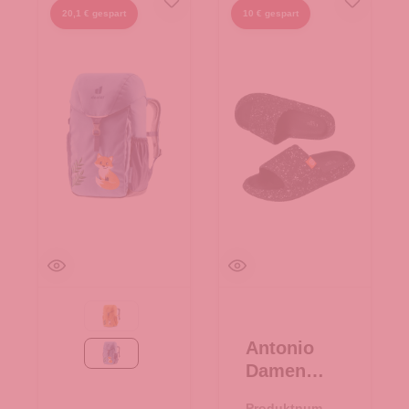
20,1 € gespart
10 € gespart
amber-maple
Antonio
wave-nightblue
Damen
Slipper
Produktnumme