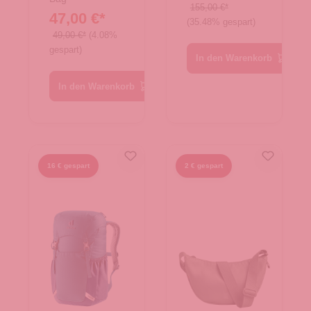
Large
TNF Black
155,00 €*
47,00 €*
Black
(35.48% gespart)
49,00 €*
(4.08%
gespart)
In den Warenkorb
In den Warenkorb
16 € gespart
2 € gespart