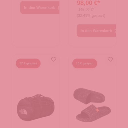
98,00 €*
Duffel S
In den Warenkorb
TNF Black
145,00 €*
(32.41% gespart)
In den Warenkorb
57 € gespart
10 € gespart