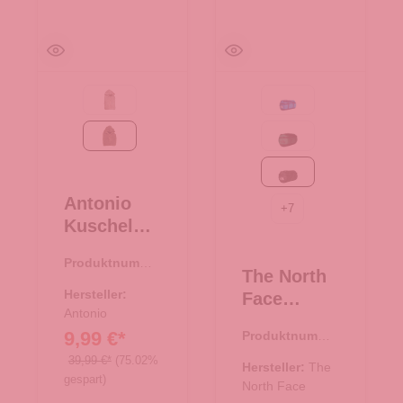
Taupe
Active blue
braun
Evergreen-TNF Black
TNF Black
Antonio
+
7
Kuschel
Hoodie
Produktnumme
Teddy
The North
r:
67.00299.30
Oversize -
Hersteller:
Face
braun
Antonio
Reisetasch
9,99 €*
Produktnumme
e/Rucksac
r:
33.01081.00
39,99 €*
(75.02%
k Base
Hersteller:
The
gespart)
Camp
North Face