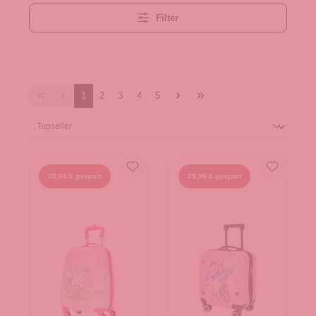
Filter
1
2
3
4
5
20,04 € gespart
29,96 € gespart