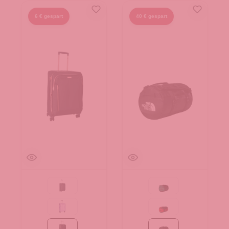
6 € gespart
40 € gespart
Black
Evergreen-TNF Black
Flieder
Red-TNF Black-NPF