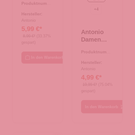
Produktnumme
Tasche XS
+
4
r:
08.00750.26
- beige
Hersteller:
Antonio
5,99 €*
Antonio
8,99 €*
(33.37%
Damen
gespart)
Schal soft
Produktnumme
Cashmera
In den Warenkorb
r:
62.01768.82
- rosa/grau
Hersteller:
Antonio
4,99 €*
19,99 €*
(75.04%
gespart)
In den Warenkorb