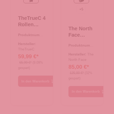
black/rose
TNF Black
+
5
TheTrueC 4
Rollen
The North
Koffer
Face
Produktnumme
Superlight
r:
35.01195.01
Reisetasch
67cm
Hersteller:
Produktnumme
e/Rucksac
Kopenhage
TheTrueC
r:
33.01080.00
k Base
Hersteller:
The
59,99 €*
n
Camp
North Face
black/rose
65,99 €*
(9.09%
85,00 €*
Duffel XS
gespart)
TNF Black
125,00 €*
(32%
gespart)
In den Warenkorb
In den Warenkorb