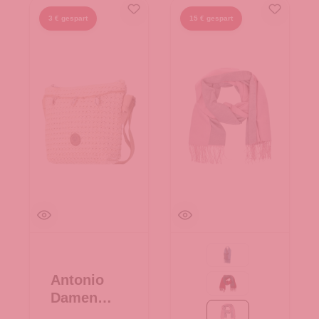
3 € gespart
15 € gespart
69-navy
Antonio
bordeaux/grau
Damen
Bast
rosa/grau