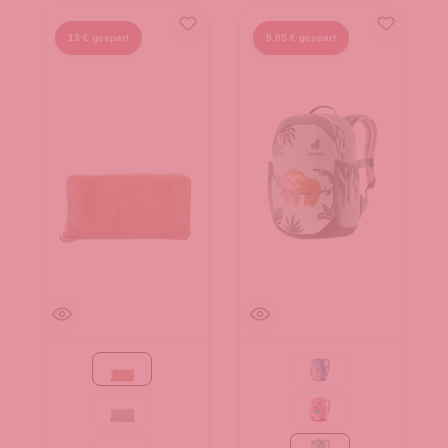
13 € gespart
9,05 € gespart
Cognac
aqua-wave
mint
blossom-dahlia