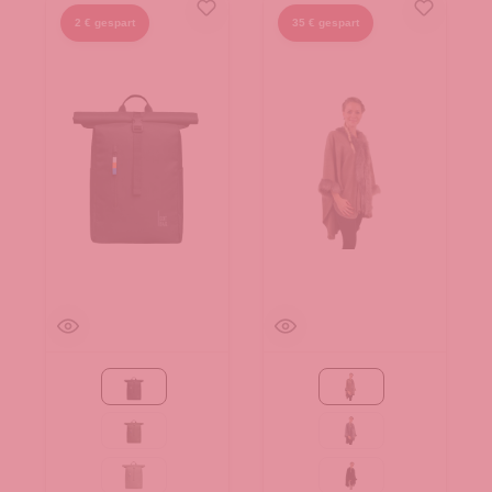
2 € gespart
35 € gespart
Black
Taupe
algae
grau
bass
schwarz