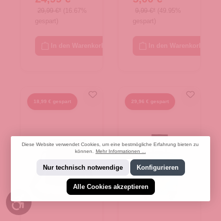
29,99 €*
(16.67%
9,99 €*
(49.95%
gespart)
gespart)
In den Warenkorb
In den Warenkorb
18,99 € gespart
29,96 € gespart
Diese Website verwendet Cookies, um eine bestmögliche Erfahrung bieten zu
können.
Mehr Informationen ...
Nur technisch notwendige
Konfigurieren
Alle Cookies akzeptieren
Werkzeugleiste anzeigen