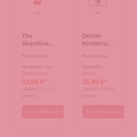
rot
spearmint-seagreen
+
1
+
1
The
Deuter
Skandinavi
Kinderruck
an Brand
sack Pico
Produktnumme
Produktnumme
Damen
spearmint-
r:
44.02411.38
r:
23.00480.40
Geldbörse
seagreen
Hersteller:
The
Hersteller:
Leder -
Skandinavian
Deuter
Brand
22,99 €*
25,95 €*
Cognac
35,99 €*
(36.12%
35,00 €*
(25.86%
gespart)
gespart)
In den Warenkorb
In den Warenkorb