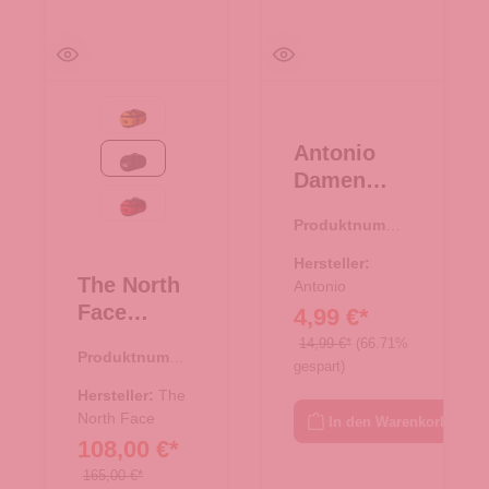
Summit Gold-TNF Black
Antonio
TNF Black
Damen
Slipper
TNF Red-TNF Black
Produktnumme
"Clou"
r:
71.00618.01
Dots
Hersteller:
The North
Größe
Antonio
Face
4,99 €*
38/39 -
Reisetasch
schwarz
14,99 €*
(66.71%
Produktnumme
e/Rucksac
gespart)
r:
33.01078.00
k Base
Hersteller:
The
Camp
North Face
In den Warenkorb
108,00 €*
Duffel L
TNF Black
165,00 €*