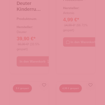
"Clou"
Deuter
r:
71.00618.02
Dots
Hersteller:
Kinderruck
Größe
Antonio
sack
4,99 €*
Produktnumme
40/41 -
Waldfuchs
r:
23.00522.60
schwarz
14,99 €*
(66.71%
14 wave-
Hersteller:
gespart)
nightblue
Deuter
39,90 €*
In den Warenkorb
60,00 €*
(33.5%
gespart)
In den Warenkorb
5 € gespart
4,99 € gespart