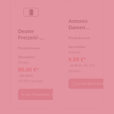
Black
Antonio
Damen
Deuter
Bast
Freizeit/-
Produktnumme
Tasche M -
r:
08.00752.26
Laptopruck
beige
Hersteller:
Produktnumme
sack
Antonio
r:
25.01768.00
Gigant
Hersteller:
6,99 €*
Black
Deuter
12,99 €*
(46.19%
89,00 €*
gespart)
110,00 €*
(19.09% gespart)
In den Warenkorb
In den Warenkorb