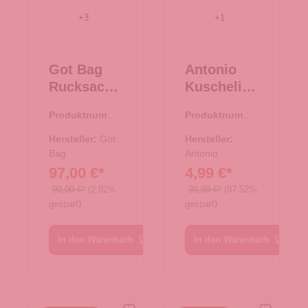
+
3
+
1
Got Bag
Antonio
Rucksack
Kuschelige
Rolltop
r
Produktnumme
Produktnumme
EASY
Damenpon
r:
25.02041.00
r:
62.00857.37
Black
cho -
Hersteller:
Got
Hersteller:
Bag
Taupe
Antonio
97,00 €*
4,99 €*
99,00 €*
(2.02%
39,99 €*
(87.52%
gespart)
gespart)
In den Warenkorb
In den Warenkorb