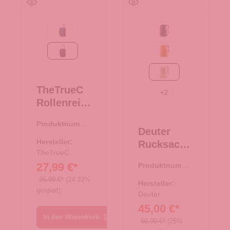
navy
Black
schwarz
amber-maple
bone-desert
TheTrueC
+
2
Rollenreise
tasche
Produktnumme
50cm
Deuter
r:
34.00377.00
Berlin 2.0
Hersteller:
Rucksack
schwarz
TheTrueC
Gogo
27,99 €*
Produktnumme
bone-
r:
25.01965.26
36,99 €*
(24.33%
desert
Hersteller:
gespart)
Deuter
45,00 €*
In den Warenkorb
60,00 €*
(25%