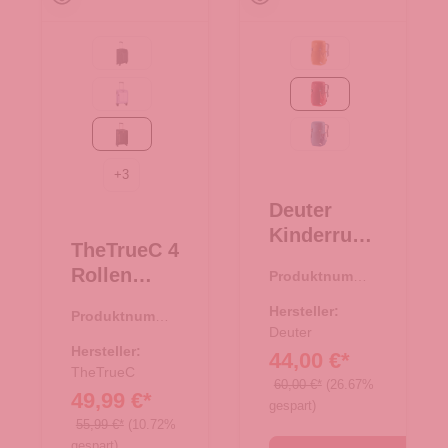
Black
maple-amber
Flieder
masala-cherry
black/rose
wave-nightblue
+
3
Deuter
Kinderruck
TheTrueC 4
sack
Rollen
Produktnumme
Junior
r:
23.00483.80
Koffer
masala-
Hersteller:
Produktnumme
Superlight
cherry
Deuter
r:
35.01194.01
55cm
Hersteller:
44,00 €*
Kopenhage
TheTrueC
60,00 €*
(26.67%
49,99 €*
n
gespart)
black/rose
55,99 €*
(10.72%
gespart)