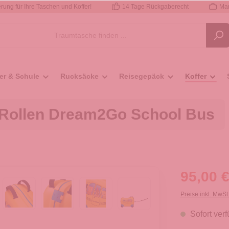
rung für Ihre Taschen und Koffer!
14 Tage Rückgaberecht
Mar
er & Schule
Rucksäcke
Reisegepäck
Koffer
4 Rollen Dream2Go School Bus
95,00 €
Preise inkl. MwSt
Sofort verf