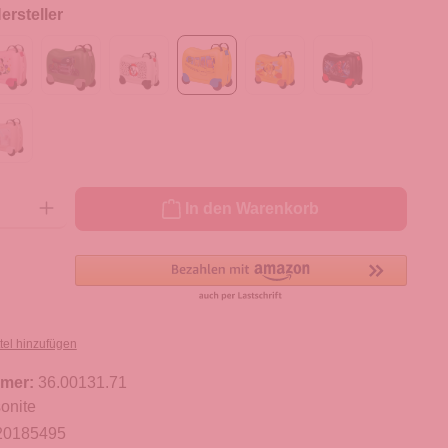
rsteller
ib den gewünschten Wert ein oder benutze die Schaltflächen um die Anzahl zu er
In den Warenkorb
tel hinzufügen
mer:
36.00131.71
onite
20185495