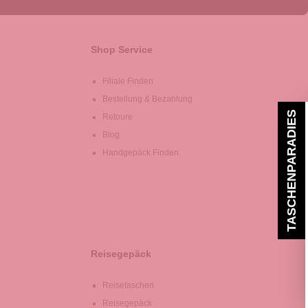
Shop Service
Filiale Finden
Bestellung & Bezahlung
TASCHENPARADIES
Retoure
Blog
Handgepäck Finden
Reisegepäck
Reisetaschen
Reisegepäck