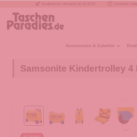
Kostenloser Versand ab 20 EUR
Schnelle Liefe
e springen
Zur Hauptnavigation springen
Accessoires & Zubehör
Kind
Samsonite Kindertrolley 
4 € gespart