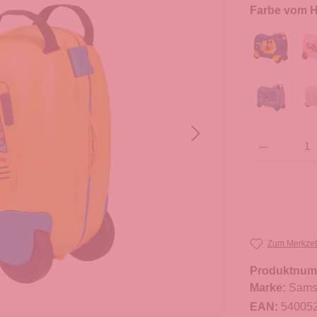
Farbe vom He
Produkt Anzahl: G
Zum Merkzet
Produktnum
Marke:
Sams
EAN:
54005