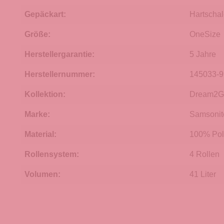
Gepäckart:
Hartscha
Größe:
OneSize
Herstellergarantie:
5 Jahre
Herstellernummer:
145033-
Kollektion:
Dream2G
Marke:
Samsonit
Material:
100% Pol
Rollensystem:
4 Rollen
Volumen:
41 Liter