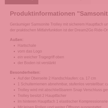
Produktinformationen "Samsonit
Geräumiger Samsonite Trolley mit sicherem Hauptfach un
der praktischen Mitfahrfunktion ist der Dream2Go Ride-On 
Außen:
Hartschale
vorn das Logo
ein weicher Tragegriff oben
der Boden ist verstärkt
Besonderheiten:
Auf der Oberseite 2 Handschlaufen: ca. 17 cm
1 Schulterriemen abnehmbar, stufenlos verstellbar: c
Trolley wird mit abschließbarem Snap Verschluss g
Trolley besitzt 2 Hauptfächer
Im hinteren Hauptfach 1 elastischer Kompressionsri
Mit leisen Rollen und weiter Öffnung ausgestattet