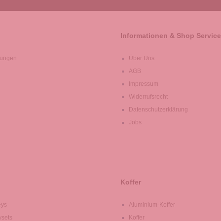
Informationen & Shop Service
lungen
Über Uns
AGB
Impressum
Widerrufsrecht
Datenschutzerklärung
Jobs
Koffer
eys
Aluminium-Koffer
ysets
Koffer