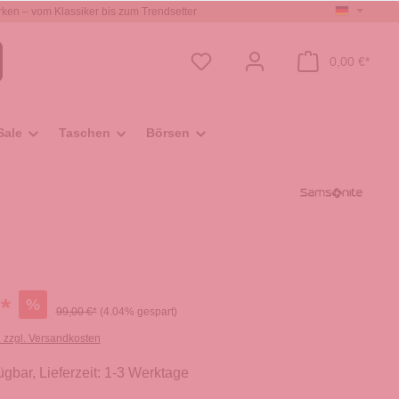
ken – vom Klassiker bis zum Trendsetter
0,00 €*
Sale
Taschen
Börsen
*
%
99,00 €*
(4.04% gespart)
. zzgl. Versandkosten
ügbar, Lieferzeit: 1-3 Werktage