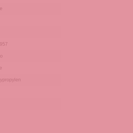
le
9957
o
e
ypropylen