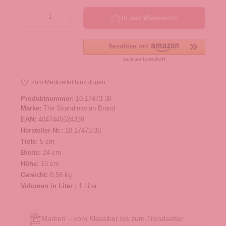
Produkt Anzahl: Gib den gewünschten Wert ein oder benutze die Schaltflächen um die 
In den Warenkorb
Zum Merkzettel hinzufügen
Produktnummer:
10.17473.38
Marke:
The Skandinavian Brand
EAN:
4047445524339
Hersteller-Nr.:
10.17473.38
Tiefe:
5 cm
Breite:
24 cm
Höhe:
16 cm
Gewicht:
0,58 kg
Volumen in Liter :
1 Liter
Marken – vom Klassiker bis zum Trendsetter