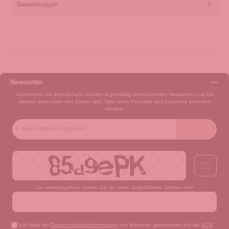
Bewertungen
Newsletter
Abonnieren Sie jetzt einfach unseren regelmäßig erscheinenden Newsletter und Sie
werden stets unter den Ersten sein, über neue Produkte und Angebote informiert
werden.
E-
Mail-
Adresse*
Um weiterzugehen, geben Sie die oben abgebildeten Zeichen ein*
Ich habe die
Datenschutzbestimmungen
zur Kenntnis genommen und die
AGB