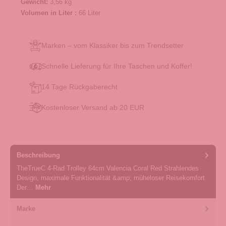
Gewicht:
3,56 kg
Volumen in Liter :
66 Liter
Marken – vom Klassiker bis zum Trendsetter
Schnelle Lieferung für Ihre Taschen und Koffer!
14 Tage Rückgaberecht
Kostenloser Versand ab 20 EUR
Beschreibung
TheTrueC 4-Rad Trolley 64cm Valencia Coral Red Strahlendes
Design, maximale Funktionalität &amp; müheloser Reisekomfort
Der…
Mehr
Marke