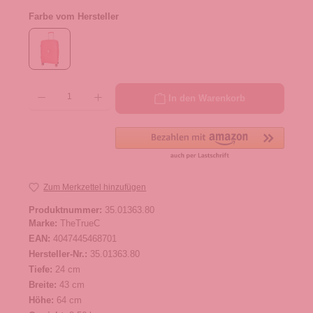
Farbe vom Hersteller
Produkt Anzahl: Gib den gewünschten Wert ein oder benutze die Schaltflächen um die 
In den Warenkorb
Zum Merkzettel hinzufügen
Produktnummer:
35.01363.80
Marke:
TheTrueC
EAN:
4047445468701
Hersteller-Nr.:
35.01363.80
Tiefe:
24 cm
Breite:
43 cm
Höhe:
64 cm